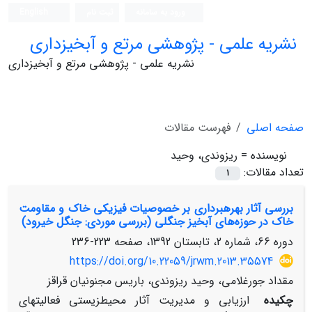
ورود به سامانه
ثبت نام
English
نشریه علمی - پژوهشی مرتع و آبخیزداری
نشریه علمی - پژوهشی مرتع و آبخیزداری
صفحه اصلی
فهرست مقالات
نویسنده =
ریزوندی، وحید
تعداد مقالات:
1
بررسی آثار بهره‏برداری بر خصوصیات فیزیکی خاک و مقاومت
خاک در حوزه‌های آبخیز جنگلی (بررسی موردی: جنگل خیرود)
دوره 66، شماره 2، تابستان 1392، صفحه
223-236
https://doi.org/10.22059/jrwm.2013.35574
مقداد جورغلامی، وحید ریزوندی، باریس مجنونیان قراقز
چکیده
ارزیابی و مدیریت آثار محیط‏زیستی فعالیت‏های