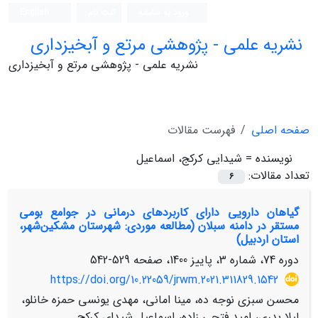
ورود به سامانه
ثبت نام
English
نشریه علمی - پژوهشی مرتع و آبخیزداری
نشریه علمی - پژوهشی مرتع و آبخیزداری
صفحه اصلی
فهرست مقالات
نویسنده =
شیدایی کرکج، اسماعیل
تعداد مقالات:
6
گیاهان دارویی دارای کاربردهای درمانی در جوامع بومی
مستقر در دامنه سبلان ‏(مطالعه موردی: شهرستان مشکین‌شهر،
استان اردبیل)‏
دوره 74، شماره 3، پاییز 1400، صفحه
529-542
https://doi.org/10.22059/jrwm.2021.311829.1542
محسن سبزی نوجه ده، مینا امانی، مهدی یونسی حمزه خانلو،
لیلا بدری، امید فتحی زاده، اسماعیل شیدای کرکج