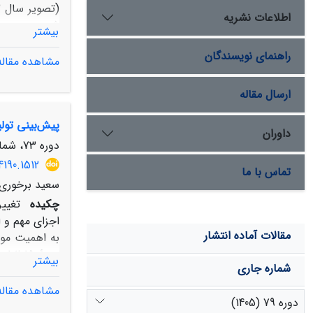
اطلاعات نشریه
بیشتر
پیش‌بینی تغیی
راهنمای نویسندگان
مشاهده مقاله
م
ارسال مقاله
اراضی مرتعی 
پیش‌بینی تول
داوران
مساحت اراضی کشاورزی، مسک
دوره 73، شماره 3، پاییز 1399، صفحه
4190.1512
تماس با ما
سعید برخوری،
چکیده
تغیی
اجزای مهم و 
مقالات آماده انتشار
به اهمیت موض
بیشتر
شماره جاری
مشاهده مقاله
دوره 79 (1405)