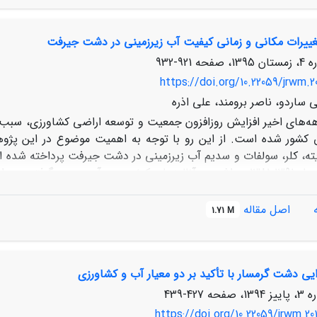
غییرات مکانی و زمانی کیفیت آب‌ زیرزمینی در دشت جیرفت
شمالی و
921-932
مورد مطالعه می‌باشد.
https://doi.org/10.22059/jrwm.2
 ساردو، ناصر برومند، علی اذره
ه‌های اخیر افزایش روزافزون جمعیت و توسعه اراضی کشاورزی، سبب ا
ق کشور شده است. از این رو با توجه به اهمیت موضوع در این پژوه
کرمان در ‌سال‌های1391-1381 برداشت و آنالیزهای کیفی روی آن صورت 
 مختلف زمین آمار شامل کریجینگ و عکس فاصله وزن‌دار پرداخته 
زیرزمینی در محیط نرم افزاری Arc‌GIS9.3 با استفاده از 
اصل مقاله
1.71 M
سولفات در آب بیشتر شده و میزان کلسیم و منیزیم نیز کاهش پیدا کر
در سال 1391 نسبت به سال 1381، کاهش یافته است و روند 
ت اصلی آن را وجود سازندهایی از جنس ژیپس و هالیت در قسمت­های 
ایی دشت گرمسار با تأکید بر دو معیار آب و کشاورزی
427-439
https://doi.org/10.22059/jrwm.20