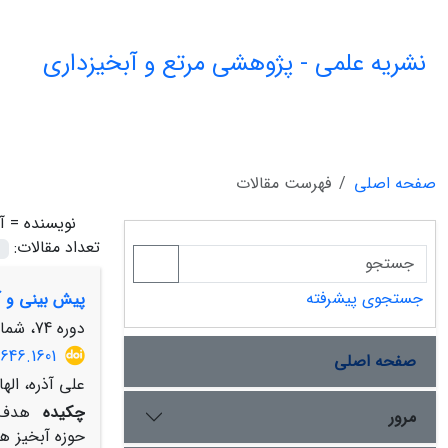
نشریه علمی - پژوهشی مرتع و آبخیزداری
صفحه اصلی
فهرست مقالات
نویسنده =
آ
تعداد مقالات:
جستجوی پیشرفته
پیش بینی و آش
دوره 74، شماره 3، پاییز 1400، صفحه
646.1601
صفحه اصلی
علی آذره، اله
چکیده
مرور