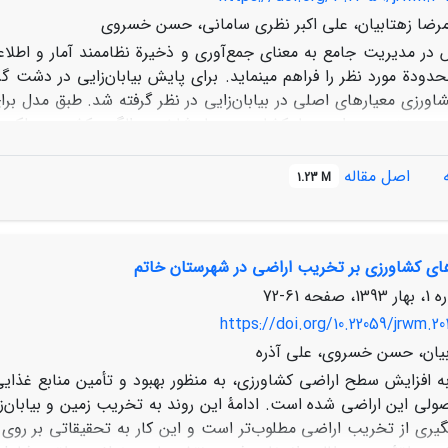
امرضا زهتابیان، علی اکبر نظری سامانی، حسن خسروی
در مدیریت جامع‌ به‌ معنای جمع‌آوری و ذخیرة نظام‏مند آمار و اطلاعات
شاورزی معیارهای اصلی در بیابان‌زایی ‌در نظر گرفته شد. طبق‌ مدل 
یرزمینی‌ـ و برای معیار کشاورزی چهار شاخص‌ـ الگوی کشت، عملکرد ب
ود و سموم شیمیایی‌ـ ‌در نظر گرفته شد. نتایج به‌دست‌آمده نشان داد معیار کشاورزی 
27
2 معیار غالب بیابان‌زایی در منطقة مورد مطالعه است. از ب
اصل مقاله
/
1.23 M
2 تعیین شد 
/
شاورزی جزو عوامل انسانی است، ‌با مدیریت اصولی می‌توان از گسترش ب
‌های کشاورزی بر تخریب اراضی در شهرستان خاتم
61-72
https://doi.org/10.22059/jrwm.20
بیان، حسن خسروی، علی آذره
به افزایش سطح اراضی کشاورزی، به ‌منظور بهبود و تأمین منابع غذای
ولی این اراضی شده است. ادامۀ این روند به تخریب زمین و بیابان‌ز
گیری از تخریب اراضی مطلوب‌تر است و این کار به تحقیقاتی بر روی ا