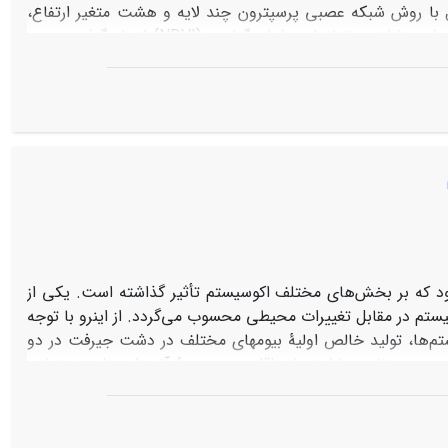
رفت. مدل‌سازی نیروی انتقال با روش شبکه عصبی پرسپترون چند لایه و هشت متغیر ارتفاع،
شیب، جهت، فاصله از جاده، فاصله از رودخانه، فاصله از اراضی کشاورزی، فاصله از شهر، شاخص تفاضل پوشش گیاهی (NDVI) انجام گرفت. جهت
یج ارزیابی دوره‌های واسنجی با استفاده از آماره‌ی کاپا نشان داد
که دوره‌ی واسنجی 1370 تا 1399 بالاترین صحت را جهت پیش‌بینی تغییرات کابری اراضی سال 1420 داشت. نتایج تغییرات کاربری اراضی حاکی از آن
یش‌ترین افزایش مساحت مربوط به اراضی کشاورزی به میزان 7/293 کیلومتر مربع و بیش‌ترین کاهش مساحت مربوط به اراضی مرتعی به
مسکونی افزایش یافته و اراضی سنگلاخی بدون تغییر بوده‌اند. تخریب
ونی بوده‌است. هم‌چنین نتایج حاصل از پیش‌بینی نقشه کاربری
آینده 1420با استفاده از مدل‌ساز تغییر زمین نشان داد که در دوره‌ی زمانی 1420-1399، مساحت اراضی مرتعی به میزان 1/201 کیلومتر مربع کاهش و
رود که بر بخش‌های مختلف اکوسیستم تأثیر گذاشته است. یکی از
م در مقابل تغییرات محیطی محسوب می‌گردد. از این­رو با توجه
م‌ها، تولید خالص اولیۀ بیوم­های مختلف در دشت جیرفت در دو
فاده از مدل BIOME-BGC شبیه­سازی شد. جهت بررسی تغییر پارامترهای اقلیمی در دورۀ آتی از مدل ریزمقیاس
L استفاده شد. پس از اطمینان از قابلیت مدل LARS-WG در تولید داده‌های اقلیمی، اقدام به شبیه‌سازی متغیرهای اقلیمی در دورۀ
2030-2016 تحت سناریوی RCP 4.5 شد. مقادیر [1]NPP در دورۀ گذشته با استفاده از مدل BIOME-BGC شبیه‌سازی و با داده‌های NPP حاصل از
تصاویر مودیس MOD17A3 مقایسه و اعتبارسنجی‌گردید که نتایج حاکی از عملکرد بالای مدل در شبیه‌سازی NPP بود. پس از اطمینان از صحت مدل،