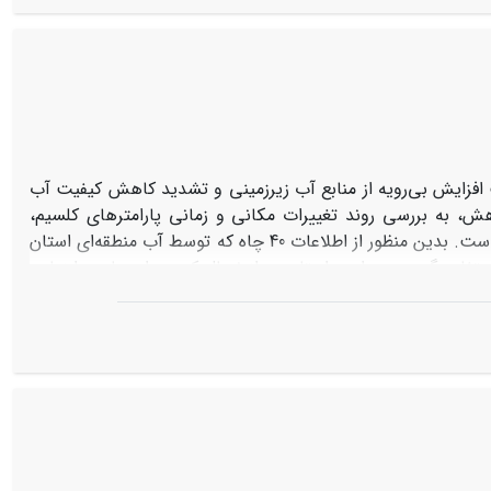
تولید خالص اولیۀ تحت داده‌های بارش و دما در دورۀ آتی (2030-2016) شبیه­سازی گردید. نتایج مقایسۀ پارامترهای اقلیمی در دورۀ پایه (2015-2001) و
دورۀ آتی (2030-2016) حاکی از افزایش بارش و دمای کمینه و بیشینه در دورۀ آتی نسبت به دورۀ پایه می‌باشد. همچنین بر طبق نتایج، میزان NPP در
دورۀ آتی در تمامی بیوم‌ها افزایش یافته است که این افزایش در دورۀ آتی درنتیجه افزایش بارندگی می‌باشد. بیشترین مقدار NPP در قسمت‌های
 غربی منطقه به ترتیب مربوط به بیوم 4 با پوشش کشاورزی، بیوم 5 و 2 با پوشش گیاهی مرتع بوده و کمترین مقدار آن مربوط به قسمت‌های
فزایش بی‌رویه از منابع آب‌ زیرزمینی و تشدید کاهش کیفیت آب
ش، به بررسی روند تغییرات مکانی و زمانی پارامترهای کلسیم،
منیزیم، اسیدیته، کلر، سولفات و سدیم آب ‌زیرزمینی در دشت جیرفت پرداخته شده است. بدین منظور از اطلاعات 40 چاه که توسط آب منطقه‌ای استان
گرفته بود، استفاده گردید. در این راستا پس از نرمال کردن داده‌ها، به ارزیابی
و سپس نقشۀ پهنه‌بندی تغییرات مکانی پارامترهای کیفی آب
بهترین روش درون‌یابی تهیه شد. نتایج این بررسی نشان داد که میزان پارامترهای اسیدیته،
ده است. اما کیفیت منابع آب زیرزمینی دشت جیرفت در حالت کلی
تغییرات به صورتی است که هر چه به سمت جنوب و غرب برویم کیفیت آب کاهش
جنوب و غرب منطقه مورد مطالعه دانست.