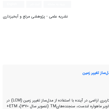
ورود به سامانه
ثبت نام
English
نشریه علمی - پژوهشی مرتع و آبخیزداری
‌ساز تغییر زمین
هدف این پژوهش، بررسی تغییرات کاربری اراضی در گذشته و پیش بینی کاربری اراضی در آینده با استفاده از مدل‌ساز تغییر زمین (LCM) در
حوزه آبخیز هلیل رود می باشد. آشکارسازی تغییرات کاربری اراضی با به‌کارگیری تصاویر ماهواره لندست، سنجنده‌هایTM (تصویر سال 1370)، ETM+