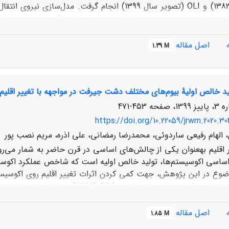
(تصویر سال 1382) و OLI (تصویر سال 1399) انجام گ
رات کاربری اراضی در دوره آتی، از زنجیره‌ی مارکوف استفاده گردید. نتا
اصل مقاله
1.39 M
است که ب
یزان 6/382 کیلومتر مربع بوده است. هم‌چنین مساحت اراضی بایر، باغی و 
بیش‌تر در راستای تبدیل این اراضی به اراضی کشاورزی، باغی و مسک
ید خالص اولیۀ بیوم‌های مختلف دشت جیرفت در مواجهه با تغییر اقلیم
ونی، باغی و بایر به ترتیب به میزان 01/158، 38/22، 2/20 و 53/0 کیلومتر مربع افزایش خواهد یافت.
453-471
https://doi.org/10.22059/jrwm.2020.30
 الهام رفیعی ساردوئی، محمدرضا رمضانی، علی اذره، مریم نصب پور
ر اقلیم به­عنوان یکی از چالش‌های اساسی در قرن حاضر به شمار می‌
اساسی اکوسیستم‌ها، تولید خالص اولیه است که شاخص عملکرد اکوسیست
وع در این پژوهش، جهت کمی کردن اثرات تغییر اقلیم روی اکوسیست
دورۀ 2015-2001 و 2030-2016 با است
نمایی6 ARS-WG
اصل مقاله
1.85 M