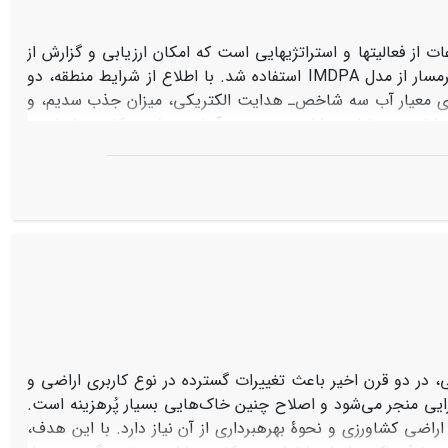
 از فعالیت‏ها و استراتژی‏هایی است که امکان ارزیابی و گزارش از
شرایط کلی محدودة مورد نظر را فراهم می‏نماید. برای پایش ‌‌بیابان‌زایی در ‌دشت گرمسار از مدل IMDPA استفاده شد. با اطلاع از شرایط منطقه، دو
برای معیار آب‌ سه شاخص‌ـ هدایت الکتریکی، میزان جذب سدیم، و
ا توجه به تناسب اراضی‌، سیستم آبیاری و شدت کاربرد نامناسب
در سال 1381 با متوسط وزنی 17
2 و در سال 1390
/
ین شاخص‌های مورد مطالعه، شاخص سیستم آبیاری در هر دو دوره
بیشترین وزن و تأثیر را در بیابان‌زایی داشت. همچنین، بر اساس ارزیابی‎ها و بررسی‎های انجام‌شده، متوسط وزنی ارزش کمّی شدت وضعیت فعلی
که نشان‌دهندة افزایش روند بیابان‌زایی است. از طرفی، با توجه به
یابان‌زایی در منطقه جلوگیری کرد.
ی، در دو قرن اخیر باعث تغییرات گسترده در نوع کاربری اراضی و
ایی منجر می‌‌شود و اصلاح چنین خاک‌هایی بسیار پُرهزینه است.
راضی کشاورزی و نحوۀ بهره‏برداری از آن نیاز دارد. با این هدف،