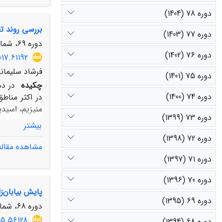
دوره 78 (1404)
بررسی روند ت
دوره 77 (1403)
دوره 69، شماره 4، زمستان 1395، صفحه
جنوبی منطقۀ 
دوره 76 (1402)
017.61192
فرشاد سلیمانی
دوره 75 (1401)
چکیده
در ده
دوره 74 (1400)
در اکثر مناط
دوره 73 (1399)
بیشتر
دقت روش‌های
دوره 72 (1398)
مشاهده مقاله
سدیم، کلر و 
دوره 71 (1397)
دوره 70 (1396)
می‌یابدکه عل
پایش بیابان‌ز
دوره 69 (1395)
دوره 68، شماره 3، پاییز 1394، صفحه
15.56128
دوره 68 (1394)