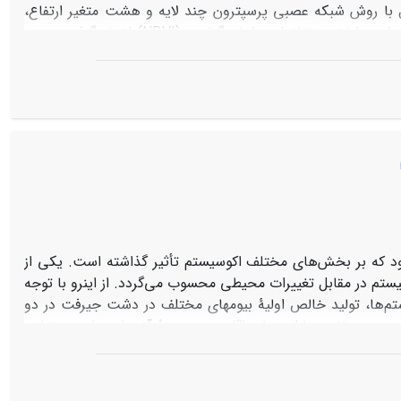
رفت. مدل‌سازی نیروی انتقال با روش شبکه عصبی پرسپترون چند لایه و هشت متغیر ارتفاع،
شیب، جهت، فاصله از جاده، فاصله از رودخانه، فاصله از اراضی کشاورزی، فاصله از شهر، شاخص تفاضل پوشش گیاهی (NDVI) انجام گرفت. جهت
یج ارزیابی دوره‌های واسنجی با استفاده از آماره‌ی کاپا نشان داد
که دوره‌ی واسنجی 1370 تا 1399 بالاترین صحت را جهت پیش‌بینی تغییرات کابری اراضی سال 1420 داشت. نتایج تغییرات کاربری اراضی حاکی از آن
یش‌ترین افزایش مساحت مربوط به اراضی کشاورزی به میزان 7/293 کیلومتر مربع و بیش‌ترین کاهش مساحت مربوط به اراضی مرتعی به
مسکونی افزایش یافته و اراضی سنگلاخی بدون تغییر بوده‌اند. تخریب
ونی بوده‌است. هم‌چنین نتایج حاصل از پیش‌بینی نقشه کاربری
آینده 1420با استفاده از مدل‌ساز تغییر زمین نشان داد که در دوره‌ی زمانی 1420-1399، مساحت اراضی مرتعی به میزان 1/201 کیلومتر مربع کاهش و
رود که بر بخش‌های مختلف اکوسیستم تأثیر گذاشته است. یکی از
م در مقابل تغییرات محیطی محسوب می‌گردد. از این­رو با توجه
م‌ها، تولید خالص اولیۀ بیوم­های مختلف در دشت جیرفت در دو
فاده از مدل BIOME-BGC شبیه­سازی شد. جهت بررسی تغییر پارامترهای اقلیمی در دورۀ آتی از مدل ریزمقیاس
L استفاده شد. پس از اطمینان از قابلیت مدل LARS-WG در تولید داده‌های اقلیمی، اقدام به شبیه‌سازی متغیرهای اقلیمی در دورۀ
2030-2016 تحت سناریوی RCP 4.5 شد. مقادیر [1]NPP در دورۀ گذشته با استفاده از مدل BIOME-BGC شبیه‌سازی و با داده‌های NPP حاصل از
تصاویر مودیس MOD17A3 مقایسه و اعتبارسنجی‌گردید که نتایج حاکی از عملکرد بالای مدل در شبیه‌سازی NPP بود. پس از اطمینان از صحت مدل،