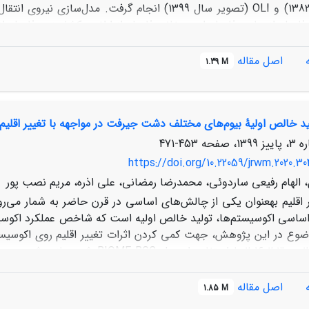
(تصویر سال 1382) و OLI (تصویر سال 1399) انجام گ
رات کاربری اراضی در دوره آتی، از زنجیره‌ی مارکوف استفاده گردید. نتا
اصل مقاله
1.39 M
است که ب
یزان 6/382 کیلومتر مربع بوده است. هم‌چنین مساحت اراضی بایر، باغی و 
بیش‌تر در راستای تبدیل این اراضی به اراضی کشاورزی، باغی و مسک
ید خالص اولیۀ بیوم‌های مختلف دشت جیرفت در مواجهه با تغییر اقلیم
ونی، باغی و بایر به ترتیب به میزان 01/158، 38/22، 2/20 و 53/0 کیلومتر مربع افزایش خواهد یافت.
453-471
https://doi.org/10.22059/jrwm.2020.30
 الهام رفیعی ساردوئی، محمدرضا رمضانی، علی اذره، مریم نصب پور
ر اقلیم به­عنوان یکی از چالش‌های اساسی در قرن حاضر به شمار می‌
اساسی اکوسیستم‌ها، تولید خالص اولیه است که شاخص عملکرد اکوسیست
وع در این پژوهش، جهت کمی کردن اثرات تغییر اقلیم روی اکوسیست
دورۀ 2015-2001 و 2030-2016 با است
نمایی6 ARS-WG
اصل مقاله
1.85 M