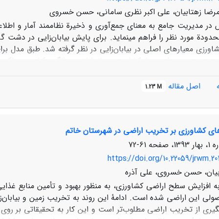
امرضا زهتابیان، علی اکبر نظری سامانی، حسن خسروی
در مدیریت جامع‌ به‌ معنای جمع‌آوری و ذخیرة نظام‏مند آمار و اطلاعات
شاورزی معیارهای اصلی در بیابان‌زایی ‌در نظر گرفته شد. طبق‌ مدل 
یرزمینی‌ـ و برای معیار کشاورزی چهار شاخص‌ـ الگوی کشت، عملکرد ب
ود و سموم شیمیایی‌ـ ‌در نظر گرفته شد. نتایج به‌دست‌آمده نشان داد معیار کشاورزی 
27
2 معیار غالب بیابان‌زایی در منطقة مورد مطالعه است. از ب
اصل مقاله
/
1.23 M
2 تعیین شد 
/
شاورزی جزو عوامل انسانی است، ‌با مدیریت اصولی می‌توان از گسترش ب
‌های کشاورزی بر تخریب اراضی در شهرستان خاتم
61-72
https://doi.org/10.22059/jrwm.20
بیان، حسن خسروی، علی آذره
به افزایش سطح اراضی کشاورزی، به ‌منظور بهبود و تأمین منابع غذای
ولی این اراضی شده است. ادامۀ این روند به تخریب زمین و بیابان‌ز
گیری از تخریب اراضی مطلوب‌تر است و این کار به تحقیقاتی بر روی ا