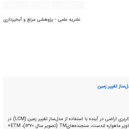
ورود به سامانه
ثبت نام
English
نشریه علمی - پژوهشی مرتع و آبخیزداری
‌ساز تغییر زمین
هدف این پژوهش، بررسی تغییرات کاربری اراضی در گذشته و پیش بینی کاربری اراضی در آینده با استفاده از مدل‌ساز تغییر زمین (LCM) در
حوزه آبخیز هلیل رود می باشد. آشکارسازی تغییرات کاربری اراضی با به‌کارگیری تصاویر ماهواره لندست، سنجنده‌هایTM (تصویر سال 1370)، ETM+