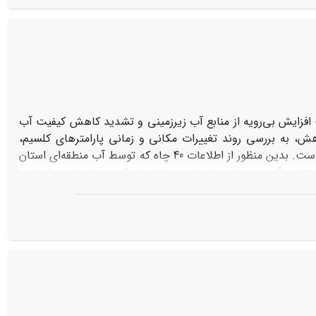
تولید خالص اولیۀ تحت داده‌های بارش و دما در دورۀ آتی (2030-2016) شبیه­سازی گردید. نتایج مقایسۀ پارامترهای اقلیمی در دورۀ پایه (2015-2001) و
دورۀ آتی (2030-2016) حاکی از افزایش بارش و دمای کمینه و بیشینه در دورۀ آتی نسبت به دورۀ پایه می‌باشد. همچنین بر طبق نتایج، میزان NPP در
دورۀ آتی در تمامی بیوم‌ها افزایش یافته است که این افزایش در دورۀ آتی درنتیجه افزایش بارندگی می‌باشد. بیشترین مقدار NPP در قسمت‌های
 غربی منطقه به ترتیب مربوط به بیوم 4 با پوشش کشاورزی، بیوم 5 و 2 با پوشش گیاهی مرتع بوده و کمترین مقدار آن مربوط به قسمت‌های
فزایش بی‌رویه از منابع آب‌ زیرزمینی و تشدید کاهش کیفیت آب
ش، به بررسی روند تغییرات مکانی و زمانی پارامترهای کلسیم،
منیزیم، اسیدیته، کلر، سولفات و سدیم آب ‌زیرزمینی در دشت جیرفت پرداخته شده است. بدین منظور از اطلاعات 40 چاه که توسط آب منطقه‌ای استان
گرفته بود، استفاده گردید. در این راستا پس از نرمال کردن داده‌ها، به ارزیابی
و سپس نقشۀ پهنه‌بندی تغییرات مکانی پارامترهای کیفی آب
بهترین روش درون‌یابی تهیه شد. نتایج این بررسی نشان داد که میزان پارامترهای اسیدیته،
ده است. اما کیفیت منابع آب زیرزمینی دشت جیرفت در حالت کلی
تغییرات به صورتی است که هر چه به سمت جنوب و غرب برویم کیفیت آب کاهش
جنوب و غرب منطقه مورد مطالعه دانست.