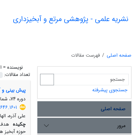
نشریه علمی - پژوهشی مرتع و آبخیزداری
صفحه اصلی
فهرست مقالات
نویسنده =
ا
تعداد مقالات:
جستجوی پیشرفته
پیش بینی و آش
دوره 74، شماره 3، پاییز 1400، صفحه
646.1601
صفحه اصلی
علی آذره، اله
چکیده
مرور