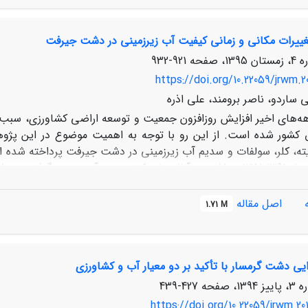
غییرات مکانی و زمانی کیفیت آب‌ زیرزمینی در دشت جیرفت
شمالی و
921-932
مورد مطالعه می‌باشد.
https://doi.org/10.22059/jrwm.2
 ساردو، ناصر برومند، علی اذره
ه‌های اخیر افزایش روزافزون جمعیت و توسعه اراضی کشاورزی، سبب ا
ق کشور شده است. از این رو با توجه به اهمیت موضوع در این پژوه
کرمان در ‌سال‌های1391-1381 برداشت و آنالیزهای کیفی روی آن صورت 
 مختلف زمین آمار شامل کریجینگ و عکس فاصله وزن‌دار پرداخته 
زیرزمینی در محیط نرم افزاری Arc‌GIS9.3 با استفاده از 
اصل مقاله
1.71 M
سولفات در آب بیشتر شده و میزان کلسیم و منیزیم نیز کاهش پیدا کر
در سال 1391 نسبت به سال 1381، کاهش یافته است و روند 
ت اصلی آن را وجود سازندهایی از جنس ژیپس و هالیت در قسمت­های 
ایی دشت گرمسار با تأکید بر دو معیار آب و کشاورزی
427-439
https://doi.org/10.22059/jrwm.20