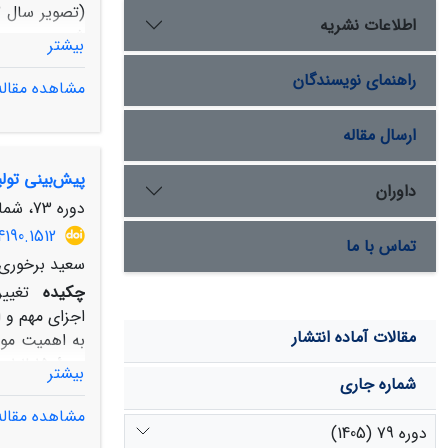
اطلاعات نشریه
بیشتر
پیش‌بینی تغیی
راهنمای نویسندگان
مشاهده مقاله
م
ارسال مقاله
اراضی مرتعی 
پیش‌بینی تول
داوران
مساحت اراضی کشاورزی، مسک
دوره 73، شماره 3، پاییز 1399، صفحه
4190.1512
تماس با ما
سعید برخوری،
چکیده
تغیی
اجزای مهم و 
مقالات آماده انتشار
به اهمیت موض
بیشتر
شماره جاری
مشاهده مقاله
دوره 79 (1405)