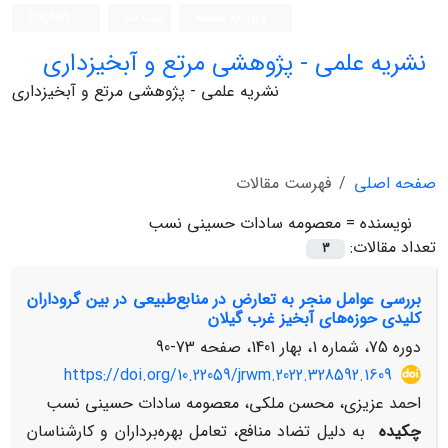
ورود به سامانه
ثبت نام
English
نشریه علمی - پژوهشی مرتع و آبخیزداری
نشریه علمی - پژوهشی مرتع و آبخیزداری
صفحه اصلی
فهرست مقالات
نویسنده =
معصومه سادات حسینی نسب
تعداد مقالات:
3
بررسی عوامل منجر به تعارض در منابع‌طبیعی در بین گروداران
کلیدی حوزه‌های آبخیز غرب گیلان
دوره 75، شماره 1، بهار 1401، صفحه
73-90
https://doi.org/10.22059/jrwm.2022.328592.1609
احمد عزیزی، محسن ملکی، معصومه سادات حسینی نسب
چکیده
به دلیل تضاد منافع، تعامل بهره‌برداران و کارشناسان