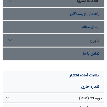
اطلاعات نشریه
کیلومتر مربع با خطر متوسط، 58
14 کیلومتر مربع با خطر زیاد،
/
و 06
9 کیلومتر مربع نیز دارای خطر خیلی زیاد. ارزیابی مدل
/
راهنمای نویسندگان
نشان داد که میزان دقت مدل در این حوضه 2
74 درصد است.
/
نتایج این مطالعه می‌تواند در مدیریت خطر زمین‌لغزش و
کنترل عوامل تشدیدکننده مفید باشد.
ارسال مقاله
داوران
تماس با ما
مقالات آماده انتشار
شماره جاری
دوره 79 (1405)