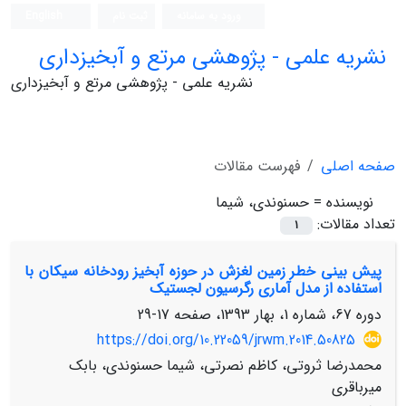
ورود به سامانه
ثبت نام
English
نشریه علمی - پژوهشی مرتع و آبخیزداری
نشریه علمی - پژوهشی مرتع و آبخیزداری
صفحه اصلی
فهرست مقالات
نویسنده =
حسنوندی، شیما
تعداد مقالات:
1
پیش ‏بینی خطر زمین ‏لغزش در حوزه آبخیز رودخانه سیکان با
استفاده از مدل آماری رگرسیون لجستیک
دوره 67، شماره 1، بهار 1393، صفحه
17-29
https://doi.org/10.22059/jrwm.2014.50825
محمدرضا ثروتی، کاظم نصرتی، شیما حسنوندی، بابک
میرباقری