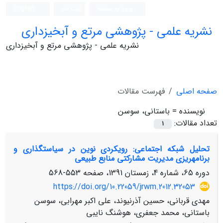
ورود به سامانه
ثبت نام
English
نشریه علمی - پژوهشی مرتع و آبخیزداری
نشریه علمی - پژوهشی مرتع و آبخیزداری
صفحه اصلی
فهرست مقالات
نویسنده =
باستانی، سوسن
تعداد مقالات:
1
تحلیل شبکه اجتماعی: رویکردی نوین در سیاست‏گذاری و
برنامه‏ریزی مدیریت مشارکتی منابع طبیعی
دوره 65، شماره 4، زمستان 1391، صفحه
553-568
https://doi.org/10.22059/jrwm.2012.32053
مهدی قربانی، حسین آذرنیوند، علی اکبر مهرابی، سوسن
باستانی، محمد جعفری، هوشنگ نایبی