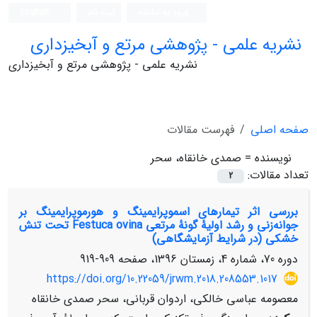
ورود به سامانه
ثبت نام
English
نشریه علمی - پژوهشی مرتع و آبخیزداری
نشریه علمی - پژوهشی مرتع و آبخیزداری
صفحه اصلی
فهرست مقالات
نویسنده =
صمدی خانقاه، سحر
تعداد مقالات:
2
بررسی اثر تیمارهای اسموپرایمینگ و هورموپرایمینگ بر
جوانه‌زنی و رشد اولیۀ گونۀ مرتعی Festuca ovina تحت تنش
خشکی (در شرایط آزمایشگاهی)
دوره 70، شماره 4، زمستان 1396، صفحه
909-919
https://doi.org/10.22059/jrwm.2018.208553.1017
معصومه عباسی خالکی، اردوان قربانی، سحر صمدی خانقاه