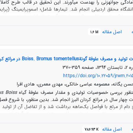
(PEG) در سه سطح 0، 6- و 12- بار اعمال شد. نتایج حاصل از تج
کی بر روی جوانه­زنی و رشد اولیه گیاهچۀ گونۀ
F. ovina
در درصد ج
اصل مقاله
1.6 M
بنیه، ضریب آلومتری و متوسط
 نسبت به تیمارهای هورموپرایمینگ و شاهد دارای عملکرد مطلوب­تری
 علوفة گونةBoiss. Bromus tomentellus در مراتع کردان البرز
359-370
https://doi.org/10.22059/jrwm.20
حسن یگانه، معصومه عباسی خالکی، مهدی معمری، هادی افرا
منظور بررسی خصوصیات تولیدی و مقدار مصرف علوفۀ گیاه
us Boiss
ت چهار سال در مراتع کردان البرز انجام شد. بدین منظور، با شروع فصل چ
 دام از مرتع با فواصل یک‌ماهه برداشت شد و از تفاضل آن از تولید
سال‏های مورد مطالعه و ماه‏های برداشت بر تولید و مصرف گونة‏ تحت بر
 ‏طور کلی، بر اساس نتایج به‌دست‌آمده، سال سوم و چهارم بیشترین 
این گونه در سال‏های مختلف نیز مشابهِ تولید بود. همچنین، دورۀ رش
اصل مقاله
786.93 K