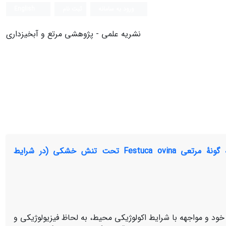
ورود به سامانه
ثبت نام
English
نشریه علمی - پژوهشی مرتع و آبخیزداری
بررسی اثر تیمارهای اسموپرایمینگ و هورموپرایمینگ بر جوانه‌زنی و رشد اولیۀ گونۀ مرتعی Festuca ovina تحت تنش خشکی (در شرایط
 خود و مواجهه با شرایط اکولوژیکی محیط، به لحاظ فیزیولوژیکی و