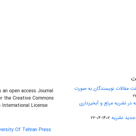
ات
ت مقالات نویسندگان به صورت
is an open access Journal
er the Creative Commons
 در نشریه مرتع و آبخیزداری
0 International License
جدید نشریه
1402-04-22
versity Of Tehran Press