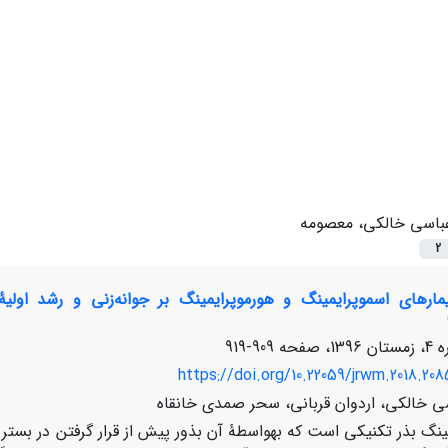
باسی خالکی، معصومه
2
909-919
https://doi.org/10.22059/jrwm.2018.208
 خالکی، اردوان قربانی، سحر صمدی خانقاه
ینگ بذر تکنیکی است که به­واسطۀ آن بذور پیش از قرار گرفتن در بستر