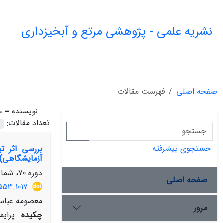
نشریه علمی - پژوهشی مرتع و آبخیزداری
صفحه اصلی
فهرست مقالات
نویسنده =
ع
تعداد مقالات:
جستجوی پیشرفته
آزمایشگاهی)
دوره 70، شماره 4، زمستان 1396، صفحه
صفحه اصلی
553.1017
معصومه عباسی
مرور
چکیده
پرایم