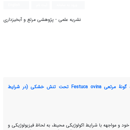
ورود به سامانه
ثبت نام
English
نشریه علمی - پژوهشی مرتع و آبخیزداری
بررسی اثر تیمارهای اسموپرایمینگ و هورموپرایمینگ بر جوانه‌زنی و رشد اولیۀ گونۀ مرتعی Festuca ovina تحت تنش خشکی (در شرایط
 خود و مواجهه با شرایط اکولوژیکی محیط، به لحاظ فیزیولوژیکی و