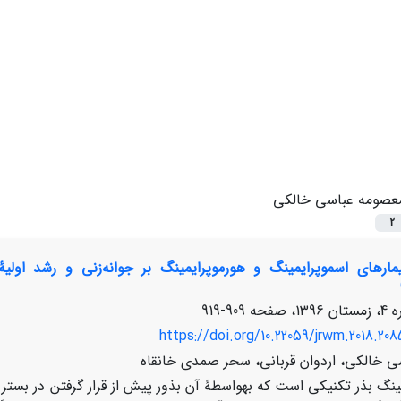
عصومه عباسی خالکی
2
909-919
https://doi.org/10.22059/jrwm.2018.208
 خالکی، اردوان قربانی، سحر صمدی خانقاه
ینگ بذر تکنیکی است که به­واسطۀ آن بذور پیش از قرار گرفتن در بستر