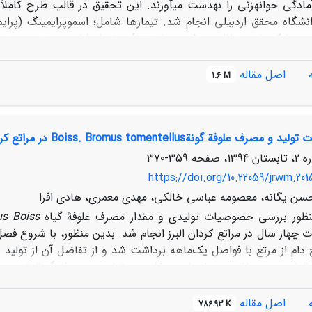
(PEG) در سه سطح 0، 6- و 12- بار اعمال شد. نتایج حاصل از تج
کی بر روی جوانه­زنی و رشد اولیه گیاهچۀ گونۀ
F. ovina
در درصد ج
اصل مقاله
1.6 M
بنیه، ضریب آلومتری و متوسط
 نسبت به تیمارهای هورموپرایمینگ و شاهد دارای عملکرد مطلوب­تری
 علوفة گونةBoiss. Bromus tomentellus در مراتع کردان البرز
359-370
https://doi.org/10.22059/jrwm.20
حسن یگانه، معصومه عباسی خالکی، مهدی معمری، هادی افرا
منظور بررسی خصوصیات تولیدی و مقدار مصرف علوفۀ گیاه
us Boiss
ت چهار سال در مراتع کردان البرز انجام شد. بدین منظور، با شروع فصل چ
 دام از مرتع با فواصل یک‌ماهه برداشت شد و از تفاضل آن از تولید
سال‏های مورد مطالعه و ماه‏های برداشت بر تولید و مصرف گونة‏ تحت بر
 ‏طور کلی، بر اساس نتایج به‌دست‌آمده، سال سوم و چهارم بیشترین 
این گونه در سال‏های مختلف نیز مشابهِ تولید بود. همچنین، دورۀ رش
اصل مقاله
786.93 K