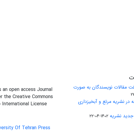
ات
ت مقالات نویسندگان به صورت
is an open access Journal
er the Creative Commons
 در نشریه مرتع و آبخیزداری
0 International License
جدید نشریه
1402-04-22
versity Of Tehran Press