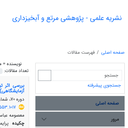
نشریه علمی - پژوهشی مرتع و آبخیزداری
صفحه اصلی
فهرست مقالات
نویسنده =
م
تعداد مقالات:
جستجوی پیشرفته
آزمایشگاهی)
دوره 70، شماره 4، زمستان 1396، صفحه
صفحه اصلی
553.1017
معصومه عباسی
مرور
چکیده
پرایم