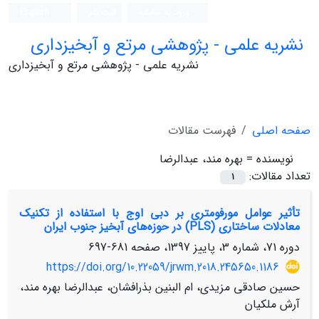
ورود به سامانه
ثبت نام
English
نشریه علمی - پژوهشی مرتع و آبخیزداری
نشریه علمی - پژوهشی مرتع و آبخیزداری
صفحه اصلی
فهرست مقالات
نویسنده =
بهره مند، عبدالرضا
تعداد مقالات:
1
تأثیر عوامل مورفومتری بر دبی اوج با استفاده از تکنیک
معادلات ساختاری (PLS) در حوزه‌‌های آبخیز جنوب ایران
دوره 71، شماره 3، پاییز 1397، صفحه
681-697
https://doi.org/10.22059/jrwm.2018.245650.1186
حسین صادقی مزیدی، ام البنین بذرافشان، عبدالرضا بهره مند،
آرش ملکیان