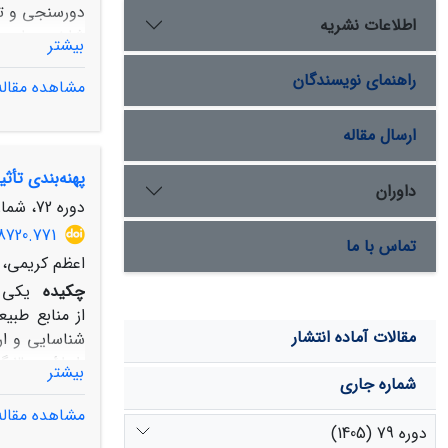
اطلاعات نشریه
بیشتر
صحت‌سنجی نتا
راهنمای نویسندگان
مشاهده مقاله
ارسال مقاله
پهنه‌بندی تأث
داوران
مرتعی می‌توا
دوره 72، شماره 1، بهار 1398، صفحه
08720.771
تماس با ما
اعظم کریمی، 
چکیده
یکی ا
از منابع طبی
مقالات آماده انتشار
شناسایی و ارز
بیشتر
شماره جاری
مشاهده مقاله
دوره 79 (1405)