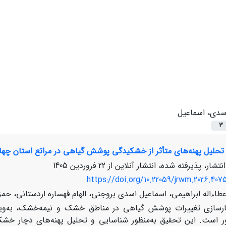
سدی، اسماعیل
3
تحلیل پهنه‌های متأثر از خشکیدگی پوشش گیاهی در مراتع استان چهارم
نتشار، پذیرفته شده، انتشار آنلاین از
22 فروردین 1405
https://doi.org/10.22059/jrwm.2026.407
طاءاله ابراهیمی، اسماعیل اسدی بروجنی، الهام قهساره اردستانی، حم
رسازی تغییرات پوشش گیاهی در مناطق خشک و نیمه‌خشک، به‌ویژ
است. این تحقیق به‌منظور شناسایی و تحلیل پهنه‌های دچار خشکید