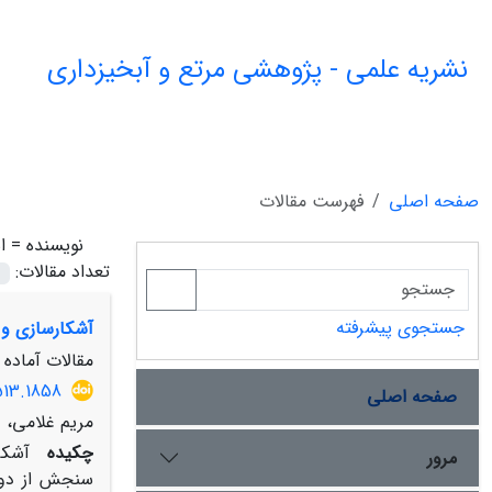
نشریه علمی - پژوهشی مرتع و آبخیزداری
صفحه اصلی
فهرست مقالات
نویسنده =
ا
تعداد مقالات:
جستجوی پیشرفته
آشکارسازی و 
مقالات آماده ا
513.1858
صفحه اصلی
مریم غلامی، ع
چکیده
آشکا
مرور
سنجش از دور 