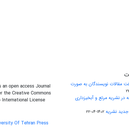
ات
ت مقالات نویسندگان به صورت
is an open access Journal
er the Creative Commons
 در نشریه مرتع و آبخیزداری
0 International License
جدید نشریه
1402-04-22
versity Of Tehran Press