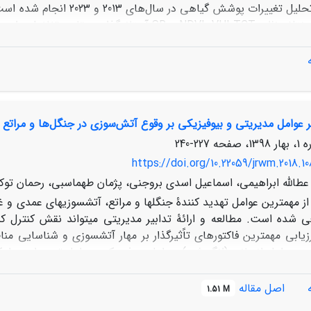
شاخص‌های مختلف نظیر NDVI، VHI،TCT و SR آستان
یج، پس از شناسایی لکه‌های خشکیده، به عرصه‌های طبیعی مراجعه و 
یر عوامل مدیریتی و بیوفیزیکی بر وقوع آتش‌سوزی در جنگل‌ها و مراتع ا
ند به‌طور قابل‌توجهی در پیش آگاهی، پایش و مدیریت بهینه‌ی منابع 
227-240
https://doi.org/10.22059/jrwm.2018.1
عطالله ابراهیمی، اسماعیل اسدی بروجنی، پژمان طهماسبی، رحمان توک
ز مهم­ترین عوامل تهدید کنندۀ جنگل­ها و مراتع، آتش­سوزی­های عمد
عی شده است. مطالعه و ارائۀ تدابیر مدیریتی می­تواند نقش کنترل کن
یابی مهم­ترین فاکتورهای تاًثیرگذار بر مهار آتش­سوزی و شناسایی م
نقشۀ پهنه­بندی تعداد آ
اصل مقاله
1.51 M