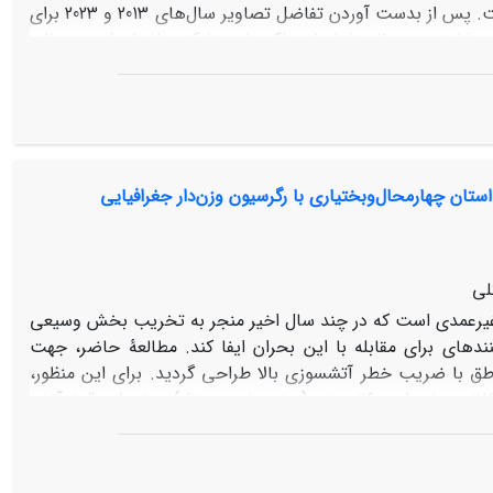
دورسنجی و تحلیل تغییرات پوشش گیاهی در سال‌های 2013 و 2023 انجام شده است. پس از بدست آوردن تفاضل تصاویر سال‌های 2013 و 2023 برای
ه‌گذاری مقادیر تفاضل برای هر شاخص به‌منظور شناسایی لکه‌های خشکیده انجام شد. به‌منظور
آماربرداری میدانی انجام گردید تا تطابق مناطق شناسایی‌شده
با وضعیت واقعی ارزیابی شود. نتایج نشان داد که شاخص SR با دقت کلی 75 درصد و ضریب کاپای 75/0 بهترین عملکرد را در شناسایی لکه‌های
خشکیده داشت و نشان‌دهنده‌ی تطابق مناسب نتایج با داده‌های میدانی است. پس از آن، شاخص VHI با دقت 60 درصد و ضریب توافق 4/0،
مناسبترین شاخص پوشش گیاهی برای تعیین مناطق خشکیده بوده است. شاخص TCT نیز توانست تغییرات پوشش گیاهی را با دقت کلی 52 درصد
و ضریب توافق 32/0 شناسایی نماید. در این بین، شاخص NDVI با دقت 40 درصد و ضریب توافق 28/0 کمتر از حد انتظار، نتوانست تغییرات پوشش
ستان چهارمحال‌و‌بختیاری با رگرسیون وزن‌دار جغرافیایی
گیاهی را در مناطق خشکیده شده نشان دهد. نتایج این مطالعه نشان داد که شاخص SR به‌عنوان ابزاری مؤثر در تشخیص لکه‌های خشکیده در مناطق
طبیعی کمک کند.
لی
ی و غیرعمدی است که در چند سال اخیر منجر به تخریب بخش وسیعی
نده­ای برای مقابله با این بحران ایفا کند. مطالعۀ حاضر، جهت
ناطق با ضریب خطر آتش­سوزی بالا طراحی گردید. برای این منظور،
رابطۀ بین3 گروه عوامل انسانی (انگیزشی)، عوامل بیوفیزیکی، عوامل تجهیزات و امکانات مشتمل بر 26 متغیر (متغیرهای مستقل) بر تعداد وقوع آتش­
سوزی­های رخ داده (متغیر وابسته) در دهستان­های استان چهارمحال و بختیاری مورد بررسی قرار گرفت. از روش رگرسیون وزن­دار فضایی (GWR) برای تهیۀ
تش­سوزی­های رخ داده، طی سال­های 1386 تا 1392و تعیین ارتباط آن با متغیرهای مستقل استفاده گردید. نتایج نشان داد از بین
26 متغیر مورد بررسی، تعداد 6 متغیر شامل میزان حقوق دریافتی ماهیانه (61/0R=- و 08/8VIF=)، تعداد نیروی محافظ (56/0R=- و 81/10VIF=)، تعداد