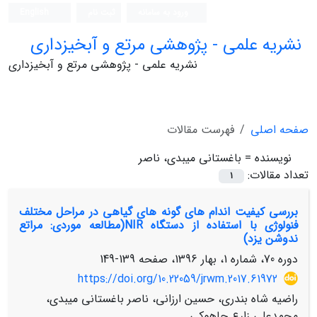
ورود به سامانه
ثبت نام
English
نشریه علمی - پژوهشی مرتع و آبخیزداری
نشریه علمی - پژوهشی مرتع و آبخیزداری
صفحه اصلی
فهرست مقالات
نویسنده =
باغستانی میبدی، ناصر
تعداد مقالات:
1
بررسی کیفیت اندام های گونه های گیاهی در مراحل مختلف
فنولوژی با استفاده از دستگاه NIR(مطالعه موردی: مراتع
ندوشن یزد)
دوره 70، شماره 1، بهار 1396، صفحه
139-149
https://doi.org/10.22059/jrwm.2017.61972
راضیه شاه بندری، حسین ارزانی، ناصر باغستانی میبدی،
محمدعلی زارع چاهوکی