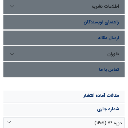
بالاترین درصد ADF مربوط به ساقه
A. subaphylla
و در
اطلاعات نشریه
مرحله بذردهی (42/53%) و بالاترین درصد DMD(13/48%) و
بالاترین مقدار انرژی متابولیسمی (18/6
MJ/KgDM
) مربوط به
راهنمای نویسندگان
برگ
A. sieberi
و در مرحله رویشی است. همچنین اواخر دوره
رویشی را مناسب‌ترین زمان برای چرای دام می­توان در نظر
گرفت.
ارسال مقاله
داوران
تماس با ما
مقالات آماده انتشار
شماره جاری
دوره 79 (1405)