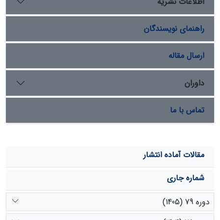
اطلاعات نشریه
نقشه در سامانه GIS انجام شد. امتیاز نهایی برای اکوسیستم
51 و امتیاز نهایی برای مسائل اقتصادی و اجتماعی 49 به
راهنمای نویسندگان
دست آمد. نتایج نهایی با توجه به بارومتر پایداری نشان داد
که پایداری حوزه آبخیز زیدشت 1 در حد متوسط است. این
شرایط با حفاظت از اکوسیستم و ارتقاء سطح زندگی مردم
ارسال مقاله
می‌تواند بهبود پیدا کند.
داوران
تماس با ما
مقالات آماده انتشار
شماره جاری
دوره 79 (1405)