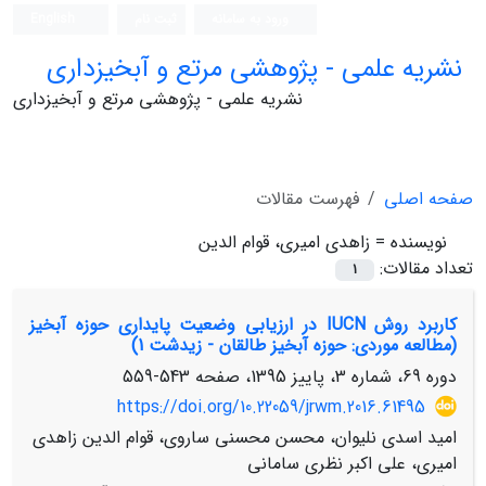
ورود به سامانه
ثبت نام
English
نشریه علمی - پژوهشی مرتع و آبخیزداری
نشریه علمی - پژوهشی مرتع و آبخیزداری
صفحه اصلی
فهرست مقالات
نویسنده =
زاهدی امیری، قوام الدین
تعداد مقالات:
1
کاربرد روش IUCN در ارزیابی وضعیت پایداری حوزه آبخیز
(مطالعه موردی: حوزه آبخیز طالقان - زیدشت 1)
دوره 69، شماره 3، پاییز 1395، صفحه
543-559
https://doi.org/10.22059/jrwm.2016.61495
امید اسدی نلیوان، محسن محسنی ساروی، قوام الدین زاهدی
امیری، علی اکبر نظری سامانی