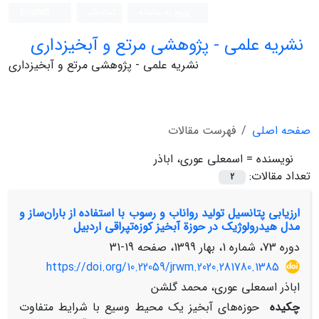
ورود به سامانه
ثبت نام
English
نشریه علمی - پژوهشی مرتع و آبخیزداری
نشریه علمی - پژوهشی مرتع و آبخیزداری
صفحه اصلی
فهرست مقالات
نویسنده =
اسمعلی عوری، اباذر
تعداد مقالات:
2
ارزیابی پتانسیل تولید رواناب و رسوب با استفاده از باران‌ساز و
مدل هیدرولوژیک در حوزة آبخیز کوزه‌تپراقی اردبیل
دوره 73، شماره 1، بهار 1399، صفحه
19-31
https://doi.org/10.22059/jrwm.2020.281780.1385
اباذر اسمعلی عوری، محمد گلشن
چکیده
حوزه‌های آبخیز یک محیط وسیع با شرایط‌ متفاوت