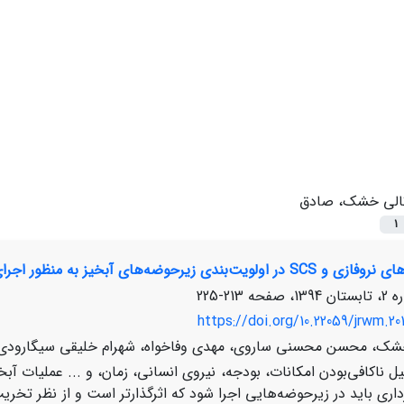
الی خشک، صادق
1
ز به منظور اجرای اقدامات آبخیزداری (مطالعة موردی: حوضة آبخیز طالقان)
213-225
https://doi.org/10.22059/jrwm.20
شک، محسن محسنی ساروی، مهدی وفاخواه، شهرام خلیقی سیگارودی
یل ناکافی‌بودن امکانات، بودجه، نیروی انسانی، زمان، و ... عملیات 
داری باید در زیرحوضه‌هایی اجرا شود که اثرگذارتر است و از نظر تخ