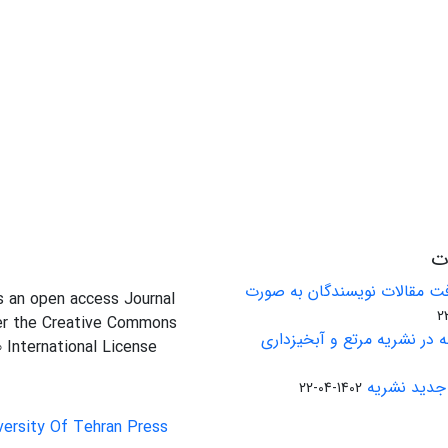
ات
ت مقالات نویسندگان به صورت
is an open access Journal
er the Creative Commons
 در نشریه مرتع و آبخیزداری
0 International License
جدید نشریه
1402-04-22
versity Of Tehran Press