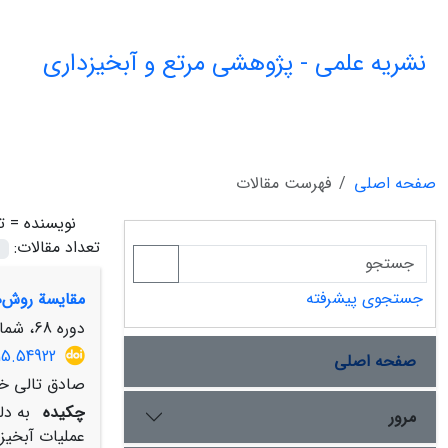
نشریه علمی - پژوهشی مرتع و آبخیزداری
صفحه اصلی
فهرست مقالات
نویسنده =
ت
تعداد مقالات:
جستجوی پیشرفته
مقایسة روش‌های نروفازی و SCS در اولویت‌بندی زیرحوضه‌های آبخی
دوره 68، شماره 2، تابستان 1394، صفحه
15.54922
صفحه اصلی
صادق تالی خ
چکیده
به دل
مرور
عملیات آبخیز