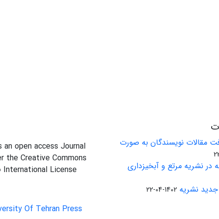
ات
ت مقالات نویسندگان به صورت
is an open access Journal
er the Creative Commons
 در نشریه مرتع و آبخیزداری
0 International License
جدید نشریه
1402-04-22
versity Of Tehran Press