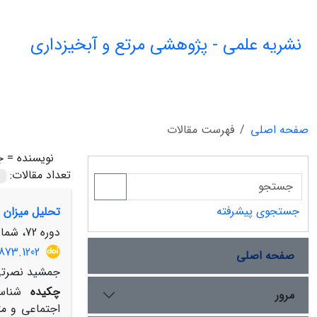
نشریه علمی - پژوهشی مرتع و آبخیزداری
صفحه اصلی
فهرست مقالات
نویسنده =
ج
تعداد مقالات:
جستجوی پیشرفته
تحلیل میزان 
دوره 72، شماره 4، زمستان 1398، صفحه
873.1202
صفحه اصلی
جمشید نصرتی 
چکیده
شناسا
مرور
اجتماعی و مت