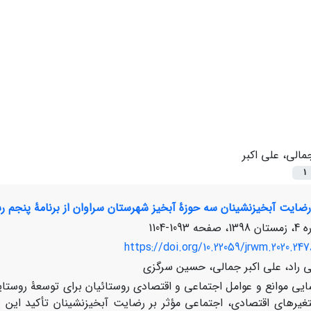
مالی، علی اکبر
1
رضایت آبخیزنشینان سه حوزۀ آبخیز شهرستان سراوان از برنامۀ پنجم ر
1093-1104
https://doi.org/10.22059/jrwm.2020.247
راد، علی اکبر جمالی، حسین سرگزی
یی موانع و عوامل اجتماعی و اقتصادی روستائیان برای توسعۀ روست
غیرهای اقتصادی، اجتماعی مؤثر بر رضایت آبخیزنشینان تأکید این