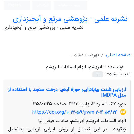
ورود به سامانه
ثبت نام
English
نشریه علمی - پژوهشی مرتع و آبخیزداری
نشریه علمی - پژوهشی مرتع و آبخیزداری
صفحه اصلی
فهرست مقالات
نویسنده =
ابریشم، الهام السادات ابریشم
تعداد مقالات:
1
ارزیابی شدت بیابان‏زایی حوزة آبخیز درخت سنجد با استفاده از
مدل IMDPA
دوره 67، شماره 3، پاییز 1393، صفحه
345-358
https://doi.org/10.22059/jrwm.2014.52824
الهام السادات ابریشم ابریشم، سادات فیض نیا
چکیده
در این تحقیق از روش ایرانی ارزیابی پتانسیل