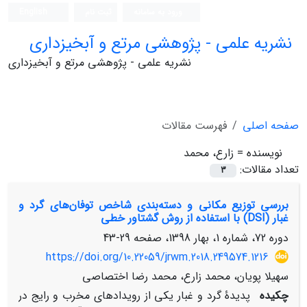
ورود به سامانه
ثبت نام
English
نشریه علمی - پژوهشی مرتع و آبخیزداری
نشریه علمی - پژوهشی مرتع و آبخیزداری
صفحه اصلی
فهرست مقالات
نویسنده =
زارع، محمد
تعداد مقالات:
3
بررسی توزیع مکانی و دسته‌بندی شاخص توفان‌های گرد و
غبار (DSI) با استفاده از روش گشتاور خطی
دوره 72، شماره 1، بهار 1398، صفحه
29-43
https://doi.org/10.22059/jrwm.2018.249574.1216
سهیلا پویان، محمد زارع، محمد رضا اختصاصی
چکیده
پدیدۀ گرد­ و غبار یکی از رویدادهای مخرب و رایج در