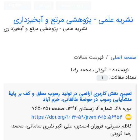
ورود به سامانه
ثبت نام
English
نشریه علمی - پژوهشی مرتع و آبخیزداری
نشریه علمی - پژوهشی مرتع و آبخیزداری
صفحه اصلی
فهرست مقالات
نویسنده =
ثروتی، محمد رضا
تعداد مقالات:
1
تعیین نقش کاربری‏ اراضی در تولید رسوب معلق و کف بر پایۀ
منشأیابی رسوب در حوضۀ طالقانی، خرم‏ آباد
دوره 68، شماره 4، زمستان 1394، صفحه
751-765
https://doi.org/10.22059/jrwm.2015.56956
کاظم نصرتی، فروزان احمدی، علی اکبر نظری سامانی، محمد
رضا ثروتی