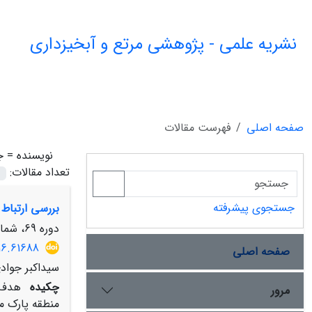
نشریه علمی - پژوهشی مرتع و آبخیزداری
صفحه اصلی
فهرست مقالات
نویسنده =
ج
تعداد مقالات:
جستجوی پیشرفته
بررسی ارتباط
دوره 69، شماره 2، تابستان 1395، صفحه
16.61688
صفحه اصلی
سیداکبر جواد
چکیده
هدف 
مرور
منطقه پارک م