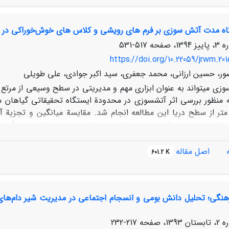
جام در بین کنشگران مورد مطالعه و همچنین شناخت کنشگران کلیدی 
شارکتی است و مدیران منابع طبیعی را در جهت ساماندهی و مدیریت پا
اه‏ مدت آتش‏ سوزی بر فرم ‏های رویشی و کلاس‏ های خوش‌خوراکی در م
517-531
https://doi.org/10.22059/jrwm.20
ور، حسین ارزانی، محمد جعفری، سید اکبر جوادی، علی طویلی
وزی می‏تواند به عنوان ابزاری مهم و مدیریتی در سطح وسیعی از مرتع ب
توسط 1960 متر از سطح دریا این مطالعه انجام شد. مقایسة میانگین و تجزی
پوشش در سطح یک درصد اختلاف معنی‏داری بین عرصة شاهد و آتش‏سو
تولید و تاج پوشش دارای اختلاف میانگین در سطح یک درصد است. ا
ر اختلاف میانگین معنی‏دار در عرصه‏های آتش‏سوزی و شاهد دارند (01
اصل مقاله
/
601.2 K
 شد که تیپ غالب گراس‏های چندساله، شاملFestuca ovina، Bromus tomentellus و
ل
Heteranthelium piliferum
،
Taeniatherum crinitum
و
 tectorum
تش‏سوزی عاملی مهم و تأثیرگذار است و می‌تواند گراس‏های پایا را کا
هنگی؛ تحلیل دانش بومی و انسجام اجتماعی در مدیریت شیر دام‌های چ
217-232