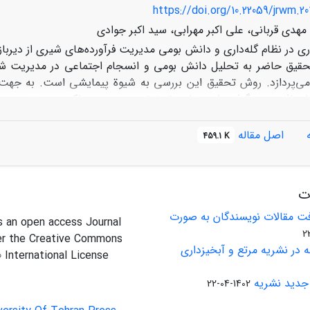
https://doi.org/10.22059/jrwm.20
هدی قربانی، علی اکبر مهرابی، سید اکبر جوادی
ی در نظام گله‌داری و دانش بومی مدیریت فرآورده‌های شیری از دیرباز
یق حاضر به تحلیل دانش بومی و انسجام اجتماعی در مدیریت شیر 
ی‌پردازد. روش تحقیق این بررسی به شیوة پیمایشی است. به جهت 
ن‌یافته بهره گرفته شد. نتایج تحقیق به بررسی عملکرد سیستم مدیر
دانش بومی، مکانیسم مدیریت شیر در بین زنان، و همچنین سنت‌ها و ع
کرد که زنان روستایی، در روستای مورد مطالعه، بر اساس عرف محلی خو
اصل مقاله
459.1 K
شکل داده‏اند. این تشکل‌ها برخاسته از دانش بومی منطقه است و نو
و تقویت انسجام اجتماعی و پایداری مؤلفه‌های اقتصادی ساکنان منطقه
ات
ت مقالات نویسندگان به صورت
is an open access Journal
er the Creative Commons
 در نشریه مرتع و آبخیزداری
0 International License
جدید نشریه
1402-04-22