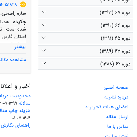
14.51828
دوره 67 (1393)
ساره راسخی، م
چکیده
همیار
دوره 66 (1392)
شده است. تحق
استان فارس م
دوره 65 (1391)
مصاحبة سازما
بیشتر
دوره 63 (1389)
ابعاد مختلف 
می‌توان بیان 
مشاهده مقاله
دوره 62 (1388)
و رسوم محلی 
مهمی در حفظ 
اخبار و اعلان
صفحه اصلی
محدودیت دریاف
درباره نشریه
سالانه
1399-07-23
اعضای هیات تحریریه
هزینه چاپ مقاله
ارسال مقاله
1404-07-01
راهنمای نگارش 
تماس با ما
نقشه سایت