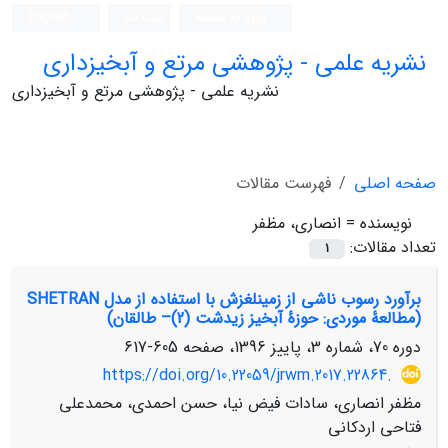
ورود به سامانه
ثبت نام
English
نشریه علمی - پژوهشی مرتع و آبخیزداری
نشریه علمی - پژوهشی مرتع و آبخیزداری
صفحه اصلی
فهرست مقالات
نویسنده =
انصاری، مظفر
تعداد مقالات:
1
برآورد رسوب ناشی از زمین‏‏‏لغزش با استفاده از مدل SHETRAN
(مطالعۀ موردی: حوزۀ آبخیز زیدشت (2)– طالقان)
دوره 70، شماره 3، پاییز 1396، صفحه
605-617
https://doi.org/10.22059/jrwm.2017.22864.
مظفر انصاری، سادات فیض نیا، حسن احمدی، محمدعلی
فتاحی اردکانی