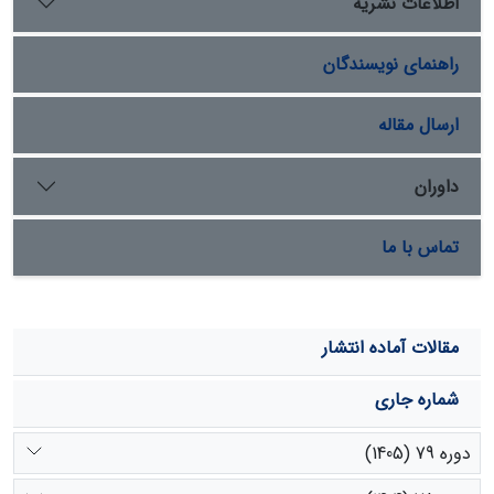
اطلاعات نشریه
ناشی از زمین­لغزش می­باشد. با توجه به اینکه میزان متوسط کل
رسوب حوزه با استفاده از آمار موجود در طول دورۀ شبیه­سازی
راهنمای نویسندگان
برابر 111248 کیلوگرم می­باشد با توجه به نتایج مدل میزان رسوب
حاصل از زمین­لغزش برابر 120668 کیلوگرم از این مقدار است.
ارسال مقاله
داوران
تماس با ما
مقالات آماده انتشار
شماره جاری
دوره 79 (1405)