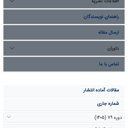
اطلاعات نشریه
شناسایی خشکسالی به‌دست آمد، رابطة به‌دست‌آمده از
شاخص شناسایی خشکسالی به عنوان رابطه‌ای که برآورد
راهنمای نویسندگان
مناسب‌تری از تولید مراتع دارد (969
0=R و میانگین قدر مطلق
/
خطای نسبی معادل 111
0) انتخاب شد.
/
ارسال مقاله
داوران
تماس با ما
مقالات آماده انتشار
شماره جاری
دوره 79 (1405)