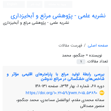
ورود به سامانه
ثبت نام
English
نشریه علمی - پژوهشی مرتع و آبخیزداری
نشریه علمی - پژوهشی مرتع و آبخیزداری
صفحه اصلی
فهرست مقالات
نویسنده =
جنگجو، محمد
تعداد مقالات:
1
بررسی رابطة تولید مرتع با پارامترهای اقلیمی مؤثر و
شاخص‌های خشکسالی در مراتع ندوشن
دوره 68، شماره 1، بهار 1394، صفحه
131-148
https://doi.org/10.22059/jrwm.2015.53890
سمانه محمدی مقدم، ابوالفضل مساعدی، محمد جنگجو،
منصور مصداقی