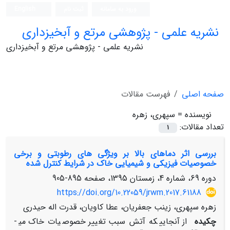
ورود به سامانه
ثبت نام
English
نشریه علمی - پژوهشی مرتع و آبخیزداری
نشریه علمی - پژوهشی مرتع و آبخیزداری
صفحه اصلی
فهرست مقالات
نویسنده =
سپهری، زهره
تعداد مقالات:
1
بررسی اثر دماهای بالا بر ویژگی های رطوبتی و برخی
خصوصیات فیزیکی و شیمیایی خاک در شرایط کنترل شده
دوره 69، شماره 4، زمستان 1395، صفحه
895-905
https://doi.org/10.22059/jrwm.2017.61188
زهره سپهری، زینب جعفریان، عطا کاویان، قدرت اله حیدری
چکیده
از آنجایی­که آتش سبب تغییر خصوصیات خاک می­