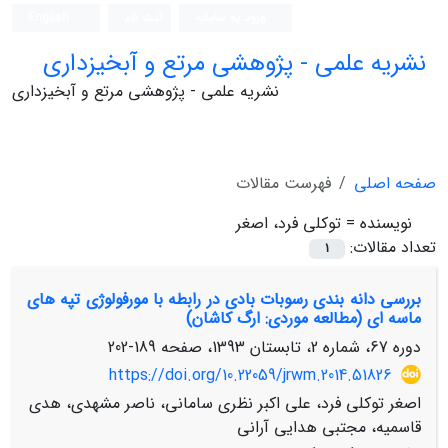
ورود به سامانه
ثبت نام
English
نشریه علمی - پژوهشی مرتع و آبخیزداری
نشریه علمی - پژوهشی مرتع و آبخیزداری
صفحه اصلی
فهرست مقالات
نویسنده =
توکلی فرد، اصغر
تعداد مقالات:
1
بررسی دانه ‏بندی رسوبات بادی در رابطه با مورفولوژی تپه‏ های
ماسه ‏ای (مطالعه موردی: ارگ کاشان)
دوره 67، شماره 2، تابستان 1393، صفحه
189-202
https://doi.org/10.22059/jrwm.2014.51826
اصغر توکلی فرد، علی اکبر نظری سامانی، ناصر مشهدی، هدی
قاسمیه، مجتبی هدایی آرانی