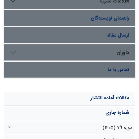
اطلاعات نشریه
به‌تـرتیب 69
0، 85
0 و 52
0 است. این موضوع نشان‌دهندة
/
/
/
کارایی مدل SWMM در منطقة مورد مطالعه است و می‏توان از
راهنمای نویسندگان
این مدل در طراحی‏های مناسب و ارزیابی سیستم‏های شبکة
زه‌کشی شهری استفاده کرد.
ارسال مقاله
داوران
تماس با ما
مقالات آماده انتشار
شماره جاری
دوره 79 (1405)