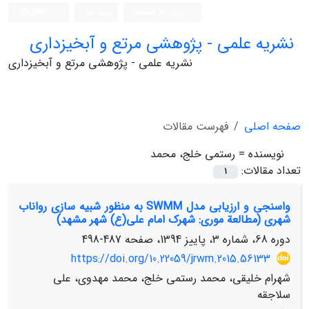
ورود به سامانه
ثبت نام
English
نشریه علمی - پژوهشی مرتع و آبخیزداری
نشریه علمی - پژوهشی مرتع و آبخیزداری
صفحه اصلی
فهرست مقالات
نویسنده =
رستمی خلج، محمد
تعداد مقالات:
1
واسنجی و ارزیابی مدل SWMM به منظور شبیه‏ سازی رواناب
شهری (مطالعة موری: شهرک امام علی(ع) شهر مشهد)
دوره 68، شماره 3، پاییز 1394، صفحه
487-498
https://doi.org/10.22059/jrwm.2015.56133
شهرام خلیقی، محمد رستمی خلج، محمد مهدوی، علی
سلاجقه