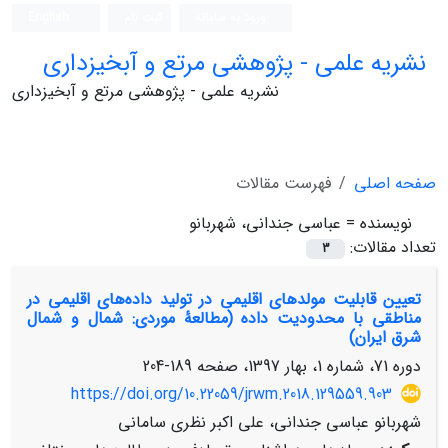
ورود به سامانه
ثبت نام
English
نشریه علمی - پژوهشی مرتع و آبخیزداری
نشریه علمی - پژوهشی مرتع و آبخیزداری
صفحه اصلی
فهرست مقالات
نویسنده =
عباسی جندانی، شهربانو
تعداد مقالات:
3
تعیین قابلیت مولد‌های اقلیمی در تولید داده‌های اقلیمی در
مناطقی با محدودیت داده (مطالعۀ موردی: شمال و شمال
شرق ایران)
دوره 71، شماره 1، بهار 1397، صفحه
189-204
https://doi.org/10.22059/jrwm.2018.129559.903
شهربانو عباسی جندانی، علی اکبر نظری سامانی