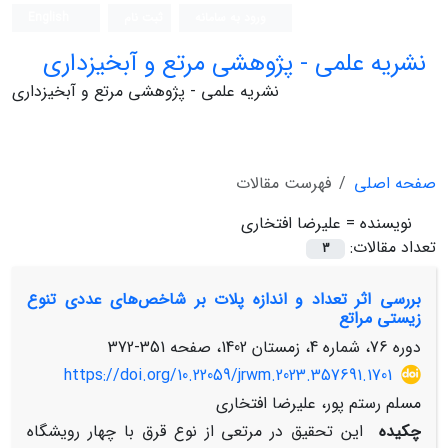
ورود به سامانه
ثبت نام
English
نشریه علمی - پژوهشی مرتع و آبخیزداری
نشریه علمی - پژوهشی مرتع و آبخیزداری
صفحه اصلی
فهرست مقالات
نویسنده =
علیرضا افتخاری
تعداد مقالات:
3
بررسی اثر تعداد و اندازه پلات بر شاخص‌های عددی تنوع
زیستی مراتع
دوره 76، شماره 4، زمستان 1402، صفحه
351-372
https://doi.org/10.22059/jrwm.2023.357691.1701
مسلم رستم پور، علیرضا افتخاری
چکیده
این تحقیق در مرتعی از نوع قرق با چهار رویشگاه