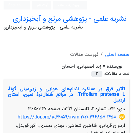
ورود به سامانه
ثبت نام
English
نشریه علمی - پژوهشی مرتع و آبخیزداری
نشریه علمی - پژوهشی مرتع و آبخیزداری
صفحه اصلی
فهرست مقالات
نویسنده =
زند اصفهانی، احسان
تعداد مقالات:
2
تأثیر قرق بر عملکرد اندام‌های هوایی و زیر‌زمینی گونۀ
Trifolium pratense L. در مراتع شغال‌درۀ‌ نمین، استان
اردبیل
دوره 73، شماره 2، تابستان 1399، صفحه
347-365
https://doi.org/10.22059/jrwm.2020.296857.1458
اردوان قربانی، شاهین شفاهی، مهدی معمری، اکبر قویدل،
احسان زند اصفهانی