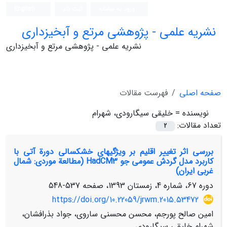
ورود به سامانه
ثبت نام
English
نشریه علمی - پژوهشی مرتع و آبخیزداری
نشریه علمی - پژوهشی مرتع و آبخیزداری
صفحه اصلی
فهرست مقالات
نویسنده =
خلیقی سیگارودی، شهرام
تعداد مقالات:
2
بررسی اثر تغییر اقلیم بر ویژگی‏های خشکسالی دورة ‏آتی با
کاربرد مدل گردش عمومی جو HadCM3 (مطالعة موردی: شمال
غربی ایران)
دوره 67، شماره 4، زمستان 1393، صفحه
537-548
https://doi.org/10.22059/jrwm.2015.53472
امین صالح پورجم، محسن محسنی ساروی، جواد بذرافشان،
شهرام خلیقی سیگارودی