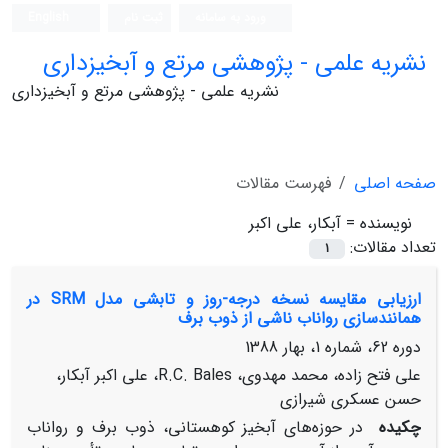
ورود به سامانه
ثبت نام
English
نشریه علمی - پژوهشی مرتع و آبخیزداری
نشریه علمی - پژوهشی مرتع و آبخیزداری
صفحه اصلی
فهرست مقالات
نویسنده =
آبکار، علی اکبر
تعداد مقالات:
1
ارزیابی مقایسه نسخه درجه-روز و تابشی مدل SRM در
همانند‌سازی رواناب ناشی از ذوب برف
دوره 62، شماره 1، بهار 1388
علی فتح زاده، محمد مهدوی، R.C. Bales، علی اکبر آبکار،
حسن عسکری شیرازی
چکیده
در حوزه‌های آبخیز کوهستانی، ذوب برف و رواناب