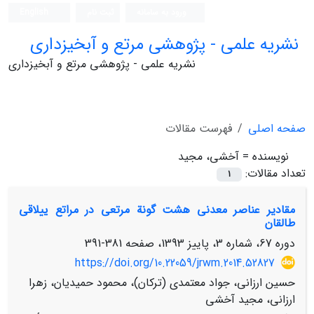
ورود به سامانه
ثبت نام
English
نشریه علمی - پژوهشی مرتع و آبخیزداری
نشریه علمی - پژوهشی مرتع و آبخیزداری
صفحه اصلی
فهرست مقالات
نویسنده =
آخشی، مجید
تعداد مقالات:
1
مقادیر عناصر معدنی هشت گونة مرتعی در مراتع ییلاقی
طالقان
دوره 67، شماره 3، پاییز 1393، صفحه
381-391
https://doi.org/10.22059/jrwm.2014.52827
حسین ارزانی، جواد معتمدی (ترکان)، محمود حمیدیان، زهرا
ارزانی، مجید آخشی