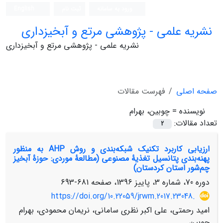
ورود به سامانه
ثبت نام
English
نشریه علمی - پژوهشی مرتع و آبخیزداری
نشریه علمی - پژوهشی مرتع و آبخیزداری
صفحه اصلی
فهرست مقالات
نویسنده =
چوبین، بهرام
تعداد مقالات:
2
ارزیابی کاربرد تکنیک شبکه‌بندی و روش AHP به منظور
پهنه‌بندی پتانسیل تغذیۀ مصنوعی (مطالعۀ موردی: حوزۀ آبخیز
چم‌شور استان کردستان)
دوره 70، شماره 3، پاییز 1396، صفحه
681-693
https://doi.org/10.22059/jrwm.2017.23048.
امید رحمتی، علی اکبر نظری سامانی، نریمان محمودی، بهرام
چوبین