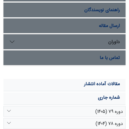
کم ارزش بوده و پوشش غالب مراتع ضعیف و بحرانی را
راهنمای نویسندگان
تشکیل می‏دهند. لذا شناخت گیاهان و تعیین زمان گل دهی،
منجر به تهیه تقویم زنبورداری و پتانسیل زنبور پذیری خواهد
شد.
ارسال مقاله
داوران
تماس با ما
مقالات آماده انتشار
شماره جاری
دوره 79 (1405)
دوره 78 (1404)