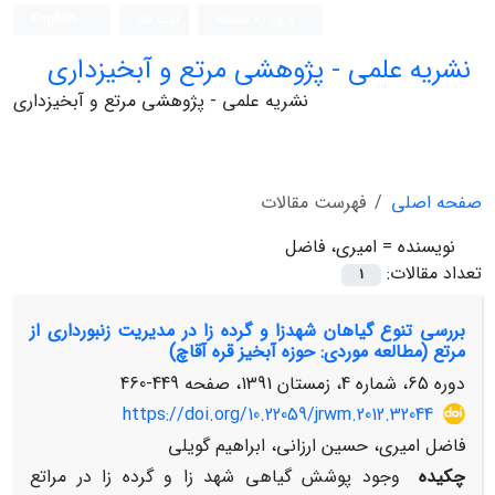
ورود به سامانه
ثبت نام
English
نشریه علمی - پژوهشی مرتع و آبخیزداری
نشریه علمی - پژوهشی مرتع و آبخیزداری
صفحه اصلی
فهرست مقالات
نویسنده =
امیری، فاضل
تعداد مقالات:
1
بررسی تنوع گیاهان شهدزا و گرده زا در مدیریت زنبورداری از
مرتع (مطالعه موردی: حوزه آبخیز قره آقاچ)
دوره 65، شماره 4، زمستان 1391، صفحه
449-460
https://doi.org/10.22059/jrwm.2012.32044
فاضل امیری، حسین ارزانی، ابراهیم گویلی
چکیده
وجود پوشش گیاهی شهد زا و گرده زا در مراتع