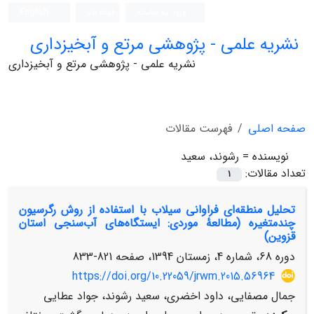
ورود به سامانه
ثبت نام
English
نشریه علمی - پژوهشی مرتع و آبخیزداری
نشریه علمی - پژوهشی مرتع و آبخیزداری
صفحه اصلی
فهرست مقالات
نویسنده =
رشوند، سعید
تعداد مقالات:
1
تحلیل منطقه‌ای فراوانی سیلاب با استفاده از روش رگرسیون
چند‌متغیره (مطالعۀ موردی: ایستگاه‌های آب‌سنجی استان
قزوین)
دوره 68، شماره 4، زمستان 1394، صفحه
821-833
https://doi.org/10.22059/jrwm.2015.56964
جمال مصفایی، داود اخضری، سعید رشوند، جواد عطایی