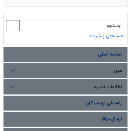
میزان کارایی مدل­های رگرسیونی، مدل در بازه زمانی سه و شش
بارندگی) و عوامل مختلف فیزیکی خاک (بافت، عمق خاک،
ماهه را برای پایش خشکسالی مناسب نشان داد. نتایج
رطوبت اشباع، و سنگریزه) ‏‏و شیمیایی خاک (آهک، ازت،
حاصل از رگرسیون بین شاخص­ها بیانگر این مطلب است که
پتاسیم، فسفر، اسیدیته، هدایت ‏الکتریکی، و مادة ‏آلی) اندازه‏
NDVI معیار مناسبی برای ارزیابی و پایش خشکسالی است.
گیری شد و شدت چرا نیز عامل مدیریتی درنظر گرفته شد.
پس از جمع‏ آوری داده‏ها، به منظور تعیین عوامل تأثیرگذار بر
جستجوی پیشرفته
پراکنش پوشش گیاهی، از روش تجزیه مؤلفه‏ های اصلی
(PCA) با استفاده از نرم‌افزار PC-ORD بهره گرفته شد. نتایج
صفحه اصلی
تجزیه و تحلیل نشان داد که بین عوامل محیطی و مدیریتی
مؤثر در پراکنش گیاهان عوامل عمق خاک، ارتفاع، درصد سنگ
و سنگریزه، شن و سیلت، و شدت چرا، با داشتن بیشترین
مرور
همبستگی با مؤلفه‏ های اصلی، از مؤثرترین عوامل بر گسترش
گیاهان و شکل‏‏ گیری تیپ‏ های گیاهی در وضعیت موجود
اطلاعات نشریه
به‌شمار می ‏آیند. در میان عوامل خاکی تأثیرگذار بر پراکنش
جوامع گیاهی در این تحقیق، عوامل فیزیکی خاک تأثیر
راهنمای نویسندگان
بیشتری دارند و خصوصیات شیمیایی خاک در استقرار جوامع
گیاهی در منطقه مورد مطالعه تأثیری ندارند. عامل فیزیوگرافی
ارتفاع و عامل مدیریتی شدت چرا نیز تأثیر بسزایی در پراکنش
ارسال مقاله
جوامع گیاهی دارند.