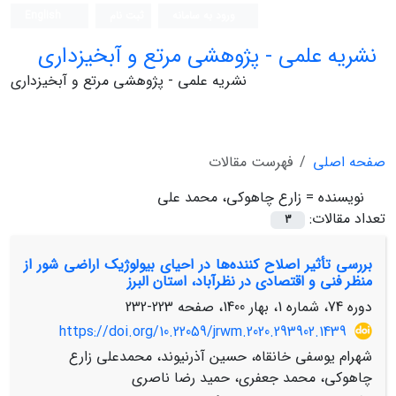
ورود به سامانه
ثبت نام
English
نشریه علمی - پژوهشی مرتع و آبخیزداری
نشریه علمی - پژوهشی مرتع و آبخیزداری
صفحه اصلی
فهرست مقالات
نویسنده =
زارع چاهوکی، محمد علی
تعداد مقالات:
3
بررسی تأثیر اصلاح کننده‌ها در احیای بیولوژیک اراضی شور از
منظر فنی و اقتصادی در نظرآباد، استان البرز
دوره 74، شماره 1، بهار 1400، صفحه
223-232
https://doi.org/10.22059/jrwm.2020.293902.1439
شهرام یوسفی خانقاه، حسین آذرنیوند، محمدعلی زارع
چاهوکی، محمد جعفری، حمید رضا ناصری