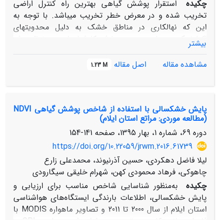
چکیده
استقرار پوشش گیاهی بهترین راه کنترل اراضی
تخریب شده و در معرض خطر تخریب می­باشد. با توجه به
این که نهال­کاری در مناطق خشک به دلیل محدویت­های
اکولوژیکی بسیار پرهزینه می­باشد کارشناسان به دنبال روش­
بیشتر
هایی هستند که درصد استقرار نهال­ها را افزایش داده و هزینه­
های نهال کاری را کاهش دهند. در این راستا استفاده صحیح از
مشاهده مقاله
اصل مقاله
1.23 M
اصلاح کننده­ها بسیار اهمیت دارد. منطقۀ مورد مطالعه در
شهرستان نظرآباد در جنوب غربی استان البرز واقع شده است.
در این تحقیق از اصلاح کننده­های بیوچار معدنی، قارچ های
پایش خشکسالی با استفاده از شاخص‌ پوشش گیاهی NDVI
میکوریزی آربسکولار و پلیمر رزین اکریلیک هر کدام در چهار
(مطالعه موردی: مراتع استان ایلام)
سطح در پای نهال­های قره­داغ استفاده شد. ویژگی­های خاک
دوره 69، شماره 1، بهار 1395، صفحه
141-154
منطقه هنگام کشت اندازه­گیری شد. بعد از گذشت یک سال
با شمارش تعداد نهال­های زنده مانده، درصد استقرار برای هر
https://doi.org/10.22059/jrwm.2016.61739
تیمار محاسبه گردید. برآورد اقتصادی براساس هزینه-فایده
لیلا فاضل دهکردی، حسین آذرنیوند، محمدعلی زارع
محاسبه گردیده و برای هر تیمار به طور جداگانه محاسبه شد.
چاهوکی، فرهاد محمودی کهن، شهرام خلیقی سیگارودی
نتایج نشان داد که تفاوت معنی­داری در سطح 5 % بین اصلاح
چکیده
به‌منظور شناسایی شاخص مناسب برای ارزیابی و
کننده­ها و شاهد از نظر استقرار وجود دارد و میکوریز دارای
پایش خشکسالی، اطلاعات بارندگی ایستگاه‌های هواشناسی
بیشترین (70 %) و تیمارهای شاهد دارای کمترین (40 %)
استان ایلام از سال 2000 تا 2011 و تصاویر ماهواره MODIS با
درصد استقرار بودند. از نظر اقتصادی تیمارهای میکوریز 100گرم،