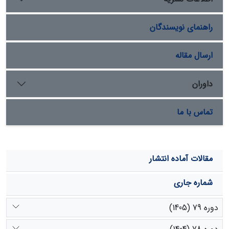
رودخانه را بر اساس دبی روزانه، بهتر از مدل‏های دیگر برآورد
کند. دیگر مزیت این روش حساس نبودن به وجود تعداد
راهنمای نویسندگان
معدودی خطا در داده‌های آماری است که همین امر باعث
برآورد بهتر مدل شبکه عصبی در مقایسه با مدل آماری شده
است. همچنین با بالا رفتن درصد داده‌های آموزش نسبت به
ارسال مقاله
داده‌های امتحان، روش نروفازی جواب مناسبتری می‌دهد.
داوران
تماس با ما
مقالات آماده انتشار
شماره جاری
دوره 79 (1405)