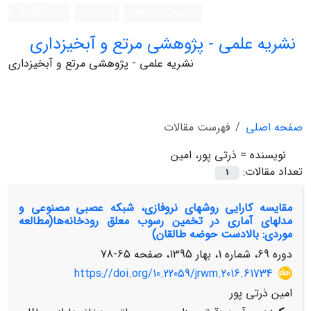
ورود به سامانه
ثبت نام
English
نشریه علمی - پژوهشی مرتع و آبخیزداری
نشریه علمی - پژوهشی مرتع و آبخیزداری
صفحه اصلی
فهرست مقالات
نویسنده =
ذرتی پور، امین
تعداد مقالات:
1
مقایسه کارایی روش‏های نروفازی، شبکه عصبی مصنوعی و
مدل‏های آماری در تخمین رسوب معلق رودخانه‌ها(مطالعه
موردی: بالادست حوضه طالقان)
دوره 69، شماره 1، بهار 1395، صفحه
65-78
https://doi.org/10.22059/jrwm.2016.61734
امین ذرتی پور