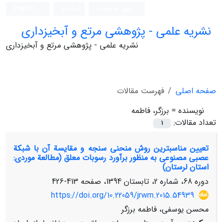
ورود به سامانه
ثبت نام
English
نشریه علمی - پژوهشی مرتع و آبخیزداری
نشریه علمی - پژوهشی مرتع و آبخیزداری
صفحه اصلی
فهرست مقالات
نویسنده =
برزگر، فاطمه
تعداد مقالات:
1
تعیین مناسب‏ترین روش منحنی سنجه و مقایسة آن با شبکة
عصبی مصنوعی به منظور برآورد رسوبات معلق (مطالعة موردی:
استان لرستان)
دوره 68، شماره 2، تابستان 1394، صفحه
413-426
https://doi.org/10.22059/jrwm.2015.54939
محسن یوسفی، فاطمه برزگر