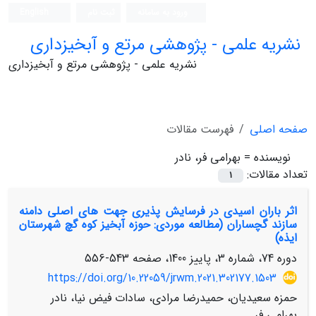
ورود به سامانه
ثبت نام
English
نشریه علمی - پژوهشی مرتع و آبخیزداری
نشریه علمی - پژوهشی مرتع و آبخیزداری
صفحه اصلی
فهرست مقالات
نویسنده =
بهرامی فر، نادر
تعداد مقالات:
1
اثر باران اسیدی در فرسایش پذیری جهت های اصلی دامنه
سازند گچساران (مطالعه موردی: حوزه آبخیز کوه گچ شهرستان
ایذه)
دوره 74، شماره 3، پاییز 1400، صفحه
543-556
https://doi.org/10.22059/jrwm.2021.302177.1503
حمزه سعیدیان، حمیدرضا مرادی، سادات فیض نیا، نادر
بهرامی فر