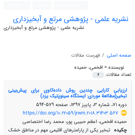
ورود به سامانه
ثبت نام
English
نشریه علمی - پژوهشی مرتع و آبخیزداری
نشریه علمی - پژوهشی مرتع و آبخیزداری
صفحه اصلی
فهرست مقالات
نویسنده =
افخمی، حمیده
تعداد مقالات:
2
ارزیابی کارایی چندین روش داده‌کاوی برای پیش‌بینی
تبخیر(مطالعة موردی: ایستگاه سینوپتیک یزد)
دوره 71، شماره 3، پاییز 1397، صفحه
579-594
https://doi.org/10.22059/jrwm.2018.31403.567
حمیده افخمی، اعظم حبیبی پور، محمد رضا اختصاصی
چکیده
تبخیر یکی از پارامترهای اقلیمی مهم در مناطق خشک