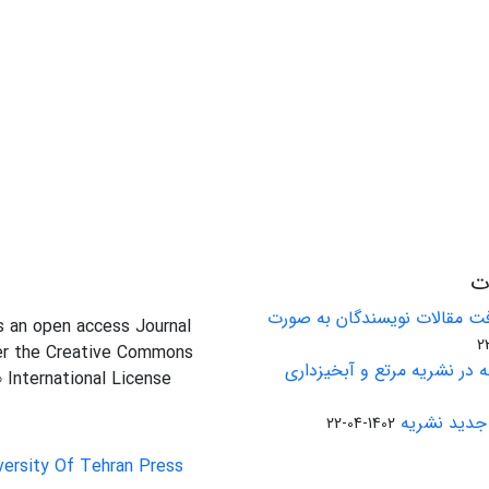
ات
ت مقالات نویسندگان به صورت
is an open access Journal
er the Creative Commons
 در نشریه مرتع و آبخیزداری
0 International License
جدید نشریه
1402-04-22
versity Of Tehran Press