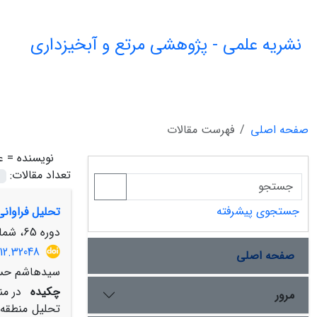
نشریه علمی - پژوهشی مرتع و آبخیزداری
صفحه اصلی
فهرست مقالات
نویسنده =
ع
تعداد مقالات:
جستجوی پیشرفته
تحلیل فراوان
دوره 65، شماره 4، زمستان 1391، صفحه
12.32048
صفحه اصلی
سیدهاشم حسی
چکیده
در من
مرور
تحلیل منطقه‌