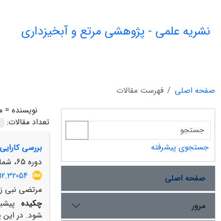
نشریه علمی - پژوهشی مرتع و آبخیزداری
صفحه اصلی
فهرست مقالات
نویسنده =
م
تعداد مقالات:
جستجوی پیشرفته
بررسی کارایی
دوره 65، شماره 4، زمستان 1391، صفحه
12.32054
صفحه اصلی
مرتضی نبی زا
چکیده
پیش­بی
مرور
شود. در این 