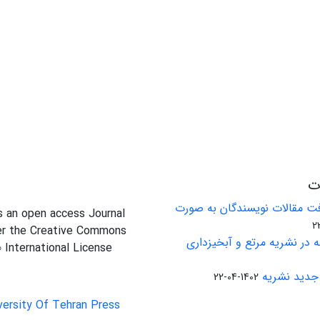
ات
ت مقالات نویسندگان به صورت
is an open access Journal
er the Creative Commons
 در نشریه مرتع و آبخیزداری
0 International License
جدید نشریه
1402-04-22
versity Of Tehran Press