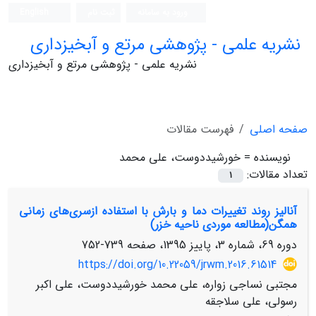
ورود به سامانه
ثبت نام
English
نشریه علمی - پژوهشی مرتع و آبخیزداری
نشریه علمی - پژوهشی مرتع و آبخیزداری
صفحه اصلی
فهرست مقالات
نویسنده =
خورشیددوست، علی محمد
تعداد مقالات:
1
آنالیز روند تغییرات دما و بارش با استفاده ازسری‌های زمانی
همگن(مطالعه موردی ناحیه خزر)
دوره 69، شماره 3، پاییز 1395، صفحه
739-752
https://doi.org/10.22059/jrwm.2016.61514
مجتبی نساجی زواره، علی محمد خورشیددوست، علی اکبر
رسولی، علی سلاجقه