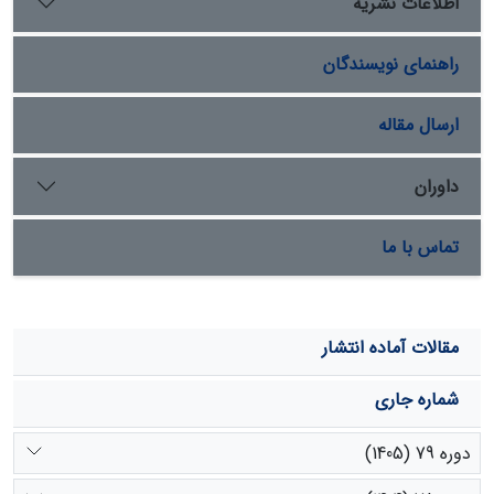
اطلاعات نشریه
زمستان بیشترین روند متوسط را در بین فصول مختلف دارد.
کمترین روند متوسط فصلی دمای مینیمم و ماکزیمم به ترتیب
راهنمای نویسندگان
مربوط به فصول زمستان و ­بهار است. متوسط روند بارش فصل­
های بهار، تابستان و پاییز تقریباً مشابه یکدیگر می­باشد.
ارسال مقاله
داوران
تماس با ما
مقالات آماده انتشار
شماره جاری
دوره 79 (1405)