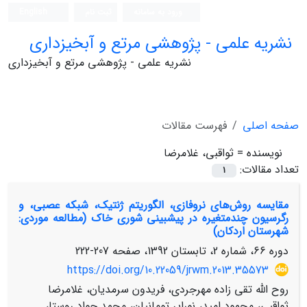
ورود به سامانه
ثبت نام
English
نشریه علمی - پژوهشی مرتع و آبخیزداری
نشریه علمی - پژوهشی مرتع و آبخیزداری
صفحه اصلی
فهرست مقالات
نویسنده =
ثواقبی، غلامرضا
تعداد مقالات:
1
مقایسه روش‌های نروفازی، الگوریتم ژنتیک، شبکه عصبی، و
رگرسیون چندمتغیره در پیش‏بینی شوری خاک (مطالعه موردی:
شهرستان اردکان)
دوره 66، شماره 2، تابستان 1392، صفحه
207-222
https://doi.org/10.22059/jrwm.2013.35573
روح الله تقی زاده مهرجردی، فریدون سرمدیان، غلامرضا
ثواقبی، محمود امید، نورایر تومانیان، محمد جواد روستا،