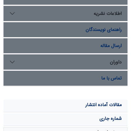
سانتی‏متری، نسبت به روش رگرسیون خطی چندگانه، افزایش
داده است. پس از این مدل، الگوریتم ژنتیک و شبکه‌های
اطلاعات نشریه
عصبی مصنوعی، نسبت به معادلات رگرسیونی، کارآیی بهتری
داشت.
راهنمای نویسندگان
ارسال مقاله
داوران
تماس با ما
مقالات آماده انتشار
شماره جاری