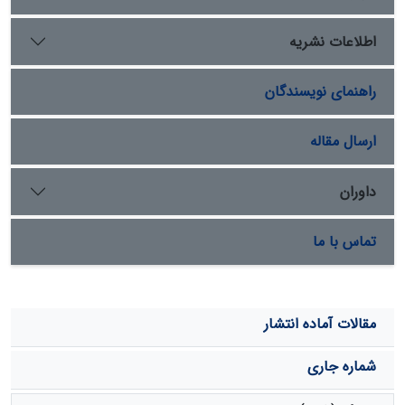
سانتی‏متری، نسبت به روش رگرسیون خطی چندگانه، افزایش
داده است. پس از این مدل، الگوریتم ژنتیک و شبکه‌های
اطلاعات نشریه
عصبی مصنوعی، نسبت به معادلات رگرسیونی، کارآیی بهتری
داشت.
راهنمای نویسندگان
ارسال مقاله
داوران
تماس با ما
مقالات آماده انتشار
شماره جاری