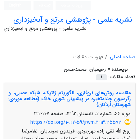
ورود به سامانه
ثبت نام
English
نشریه علمی - پژوهشی مرتع و آبخیزداری
نشریه علمی - پژوهشی مرتع و آبخیزداری
صفحه اصلی
فهرست مقالات
نویسنده =
رحیمیان، محمدحسن
تعداد مقالات:
1
مقایسه روش‌های نروفازی، الگوریتم ژنتیک، شبکه عصبی، و
رگرسیون چندمتغیره در پیش‏بینی شوری خاک (مطالعه موردی:
شهرستان اردکان)
دوره 66، شماره 2، تابستان 1392، صفحه
207-222
https://doi.org/10.22059/jrwm.2013.35573
روح الله تقی زاده مهرجردی، فریدون سرمدیان، غلامرضا
ثواقبی، محمود امید، نورایر تومانیان، محمد جواد روستا،