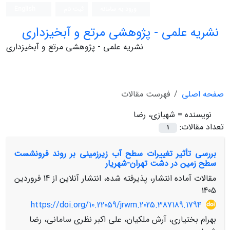
ورود به سامانه
ثبت نام
English
نشریه علمی - پژوهشی مرتع و آبخیزداری
نشریه علمی - پژوهشی مرتع و آبخیزداری
صفحه اصلی
فهرست مقالات
نویسنده =
شهبازی، رضا
تعداد مقالات:
1
بررسی تأثیر تغییرات سطح آب زیرزمینی بر روند فرونشست
سطح زمین در دشت تهران-شهریار
مقالات آماده انتشار، پذیرفته شده، انتشار آنلاین از
14 فروردین
1405
https://doi.org/10.22059/jrwm.2025.387189.1794
بهرام بختیاری، آرش ملکیان، علی اکبر نظری سامانی، رضا