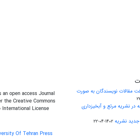
ات
ت مقالات نویسندگان به صورت
is an open access Journal
er the Creative Commons
 در نشریه مرتع و آبخیزداری
0 International License
جدید نشریه
1402-04-22
versity Of Tehran Press