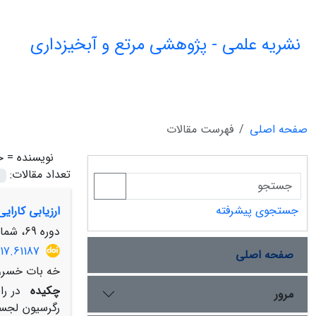
نشریه علمی - پژوهشی مرتع و آبخیزداری
صفحه اصلی
فهرست مقالات
نویسنده =
خ
تعداد مقالات:
جستجوی پیشرفته
ارزیابی کارا
دوره 69، شماره 4، زمستان 1395، صفحه
17.61187
صفحه اصلی
خه بات خسروی
چکیده
در ر
مرور