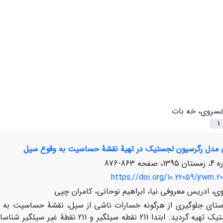
سروی، خه بات
1
یی مدل رگرسیون لجستیک در تهیۀ نقشۀ حساسیت به وقوع سیل
863-876
https://doi.org/10.22059/jrwm.20
، ادریس معروفی نیا، ابراهیم نوحانی، کامران چپی
استای جلوگیری از هرگونه خسارات ناشی از سیل، نقشۀ حساسیت به و