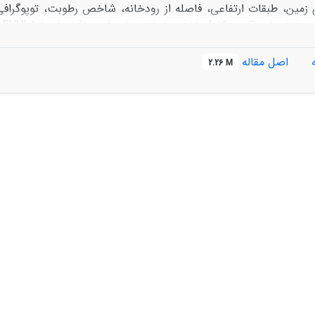
های سیل‌گیر ب
مورد استفاده با روش Enter توسط نرم‌افزار 8
اصل مقاله
2.26 M
ش رگرسیون لجستیک دارای صحت قابل قبول جهت تهیۀ نقشۀ حساسیت
ثر در سیل به ترتیب شامل شاخص رطوبت توپوگرافی، انحنای زمین و 
 منطقه­ای مازندران، وزارت نیرو، جهاد کشاورزی و ادارات منابع­