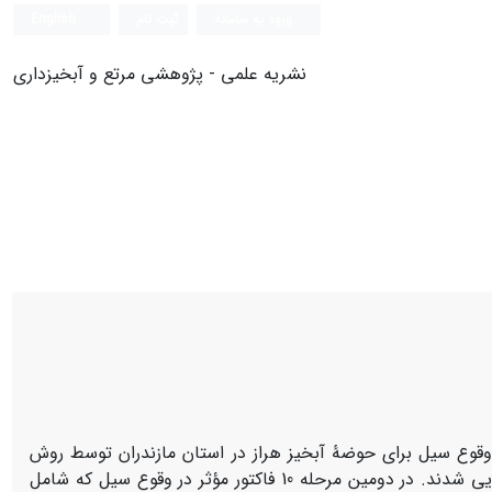
ورود به سامانه
ثبت نام
English
نشریه علمی - پژوهشی مرتع و آبخیزداری
قوع سیل برای حوضۀ آبخیز هراز در استان مازندران توسط روش
رگرسیون لجستیک تهیه گردید. ابتدا 211 نقطه سیل­گیر و 211 نقطۀ غیر سیل­گیر شناسایی شدند. در دومین مرحله 10 فاکتور مؤثر در وقوع سیل که شامل