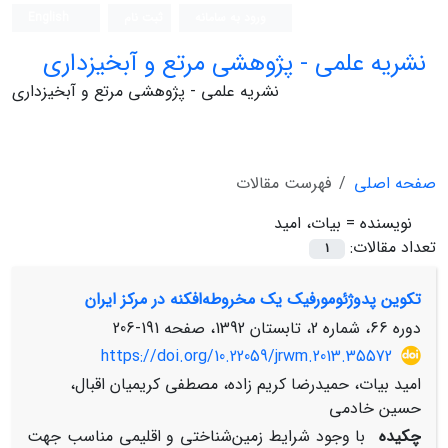
ورود به سامانه
ثبت نام
English
نشریه علمی - پژوهشی مرتع و آبخیزداری
نشریه علمی - پژوهشی مرتع و آبخیزداری
صفحه اصلی
فهرست مقالات
نویسنده =
بیات، امید
تعداد مقالات:
1
تکوین پدوژئومورفیک یک مخروطه‌افکنه در مرکز ایران
دوره 66، شماره 2، تابستان 1392، صفحه
191-206
https://doi.org/10.22059/jrwm.2013.35572
امید بیات، حمیدرضا کریم زاده، مصطفی کریمیان اقبال،
حسین خادمی
چکیده
با وجود شرایط زمین‌شناختی و اقلیمی مناسب جهت