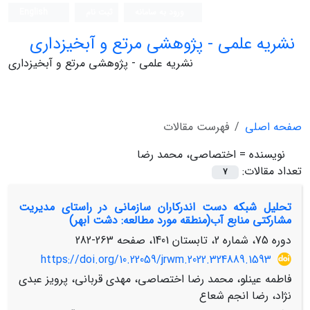
ورود به سامانه
ثبت نام
English
نشریه علمی - پژوهشی مرتع و آبخیزداری
نشریه علمی - پژوهشی مرتع و آبخیزداری
صفحه اصلی
فهرست مقالات
نویسنده =
اختصاصی، محمد رضا
تعداد مقالات:
7
تحلیل شبکه دست اندرکاران سازمانی در راستای مدیریت
مشارکتی منابع آب(منطقه مورد مطالعه: دشت ابهر)
دوره 75، شماره 2، تابستان 1401، صفحه
263-282
https://doi.org/10.22059/jrwm.2022.324889.1593
فاطمه عینلو، محمد رضا اختصاصی، مهدی قربانی، پرویز عبدی
نژاد، رضا انجم شعاع