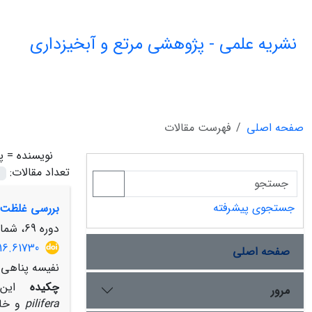
نشریه علمی - پژوهشی مرتع و آبخیزداری
صفحه اصلی
فهرست مقالات
نویسنده =
پ
تعداد مقالات:
جستجوی پیشرفته
بررسی غلظت سرب و نیکل در خا
دوره 69، شماره 1، بهار 1395، صفحه
16.61730
صفحه اصلی
نفیسه پناهی 
چکیده
این 
مرور
pilifera