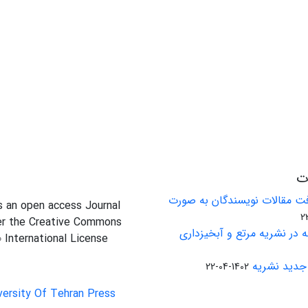
ات
ت مقالات نویسندگان به صورت
is an open access Journal
er the Creative Commons
 در نشریه مرتع و آبخیزداری
0 International License
جدید نشریه
1402-04-22
versity Of Tehran Press