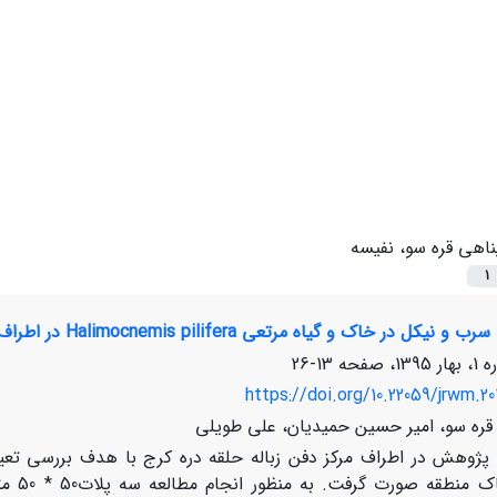
ناهی قره سو، نفیسه
1
ک و گیاه مرتعی Halimocnemis pilifera در اطراف مرکز دفن زباله حلقه دره کرج
13-26
https://doi.org/10.22059/jrwm.20
قره سو، امیر حسین حمیدیان، علی طویلی
پژوهش در اطراف مرکز دفن زباله حلقه دره کرج با هدف بررسی تع
و خاک