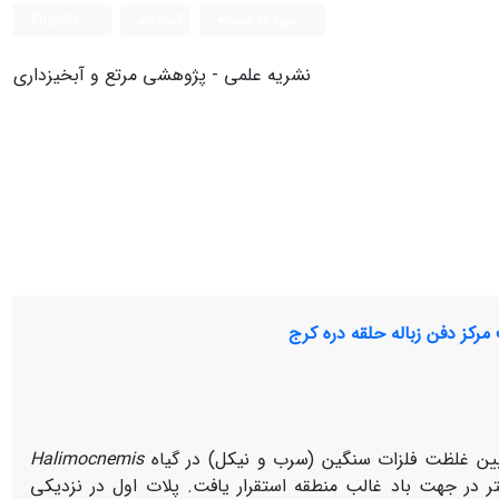
ورود به سامانه
ثبت نام
English
نشریه علمی - پژوهشی مرتع و آبخیزداری
یین غلظت فلزات سنگین (سرب و نیکل) در گیاه
Halimocnemis
 منطقه صورت گرفت. به منظور انجام مطالعه سه پلات50 * 50 متر در جهت باد غالب منطقه استقرار یافت. پلات اول در نزدیکی